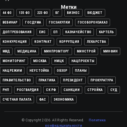
Метки
44 ФЗ
135 ФЗ
223 ФЗ
БГ
БИЗНЕС
БЮДЖЕТ
ВЕБИНАР
ГОСДУМА
ГОСЗАКУПКИ
ГОСОБОРОНЗАКАЗ
ДОПТРЕБОВАНИЯ
ЕИС
ЕП
КАЗНАЧЕЙСТВО
КАРТЕЛЬ
КОНКУРЕНЦИЯ
КОНТРАКТ
КОРРУПЦИЯ
ЛЕКАРСТВА
МВД
МЕДИЦИНА
МИНПРОМТОРГ
МИНСТРОЙ
МИНФИН
МОНИТОРИНГ
МОСКВА
НМЦК
НАЦПРОЕКТЫ
НАЦРЕЖИМ
НЕУСТОЙКА
ОБЗОР
ПЛАНЫ
ПРАВИТЕЛЬСТВО
ПРАКТИКА
ПРЕЗИДЕНТ
ПРОКУРАТУРА
РНП
РОСГВАРДИЯ
СК РФ
САНКЦИИ
СТРОЙКА
СУД
СЧЕТНАЯ ПАЛАТА
ФАС
ЭКОНОМИКА
© Copyright 2026. All Rights Reserved.
Политика
конфидициальности