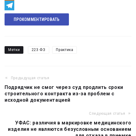
Odnoklassniki
Telegram
ПРОКОММЕНТИРОВАТЬ
Метки
223 ФЗ
Практика
Предыдущая статья
Навигация
Подрядчик не смог через суд продлить сроки
по
строительного контракта из-за проблем с
записям
исходной документацией
Следующая статья
УФАС: различия в маркировке медицинского
изделия не являются безусловным основанием
для отказа в приемке