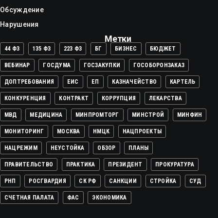
Обсуждение
Нарушения
Метки
44 ФЗ
135 ФЗ
223 ФЗ
БГ
БИЗНЕС
БЮДЖЕТ
ВЕБИНАР
ГОСДУМА
ГОСЗАКУПКИ
ГОСОБОРОНЗАКАЗ
ДОПТРЕБОВАНИЯ
ЕИС
ЕП
КАЗНАЧЕЙСТВО
КАРТЕЛЬ
КОНКУРЕНЦИЯ
КОНТРАКТ
КОРРУПЦИЯ
ЛЕКАРСТВА
МВД
МЕДИЦИНА
МИНПРОМТОРГ
МИНСТРОЙ
МИНФИН
МОНИТОРИНГ
МОСКВА
НМЦК
НАЦПРОЕКТЫ
НАЦРЕЖИМ
НЕУСТОЙКА
ОБЗОР
ПЛАНЫ
ПРАВИТЕЛЬСТВО
ПРАКТИКА
ПРЕЗИДЕНТ
ПРОКУРАТУРА
РНП
РОСГВАРДИЯ
СК РФ
САНКЦИИ
СТРОЙКА
СУД
СЧЕТНАЯ ПАЛАТА
ФАС
ЭКОНОМИКА