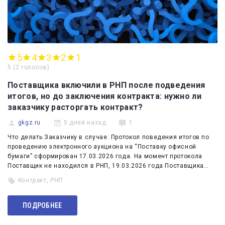
5
4
3
2
1
5
(
2 голосов
)
Поставщика включили в РНП после подведения
итогов, но до заключения контракта: нужно ли
заказчику расторгать контракт?
gkgz.ru
5 дней назад
1
Что делать Заказчику в случае: Протокол поведения итогов по
проведению электронного аукциона на “Поставку офисной
бумаги” сформирован 17.03.2026 года. На момент протокола
Поставщик не находился в РНП, 19.03.2026 года Поставщика…
Контракт
,
РНП
ПОДРОБНЕЕ