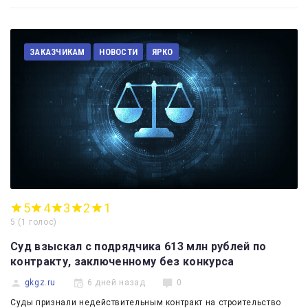
ЗАКАЗЧИКАМ
НОВОСТИ
ЯРКО
5
4
3
2
1
5
(
1 голос
)
Суд взыскал с подрядчика 613 млн рублей по
контракту, заключенному без конкурса
gkgz.ru
6 дней назад
0
Суды признали недействительным контракт на строительство