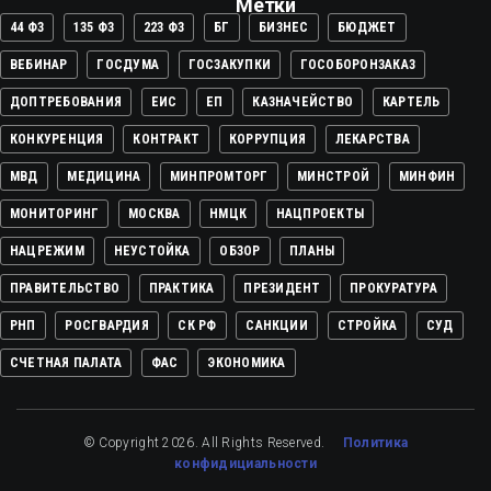
Метки
44 ФЗ
135 ФЗ
223 ФЗ
БГ
БИЗНЕС
БЮДЖЕТ
ВЕБИНАР
ГОСДУМА
ГОСЗАКУПКИ
ГОСОБОРОНЗАКАЗ
ДОПТРЕБОВАНИЯ
ЕИС
ЕП
КАЗНАЧЕЙСТВО
КАРТЕЛЬ
КОНКУРЕНЦИЯ
КОНТРАКТ
КОРРУПЦИЯ
ЛЕКАРСТВА
МВД
МЕДИЦИНА
МИНПРОМТОРГ
МИНСТРОЙ
МИНФИН
МОНИТОРИНГ
МОСКВА
НМЦК
НАЦПРОЕКТЫ
НАЦРЕЖИМ
НЕУСТОЙКА
ОБЗОР
ПЛАНЫ
ПРАВИТЕЛЬСТВО
ПРАКТИКА
ПРЕЗИДЕНТ
ПРОКУРАТУРА
РНП
РОСГВАРДИЯ
СК РФ
САНКЦИИ
СТРОЙКА
СУД
СЧЕТНАЯ ПАЛАТА
ФАС
ЭКОНОМИКА
© Copyright 2026. All Rights Reserved.
Политика
конфидициальности