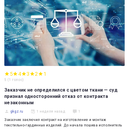
5
4
3
2
1
5
(
1 голос
)
Заказчик не определился с цветом ткани — суд
признал односторонний отказ от контракта
незаконным
gkgz.ru
1 неделя назад
1
Заказчик заключил контракт на изготовление и монтаж
текстильно-гардинных изделий. До начала пошива исполнитель