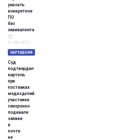
указать
конкретное
ПО
без
эквивалента
01.08.2026
НАРУШЕНИЯ
Суд
подтвердил
картель
при
поставках
медизделий:
участники
синхронно
подавали
заявки
и
почти
не