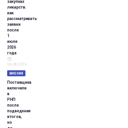
закупках
лекарств:
как
рассматривать
заявки
после
1
июля
2026
года
04.08.2026
МНЕНИЯ
Поставщика
включили
в
РНП
после
подведения
итогов,
но