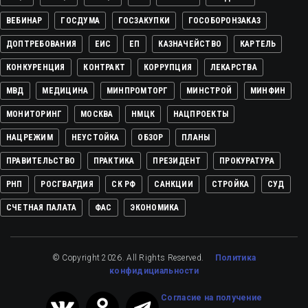
ВЕБИНАР
ГОСДУМА
ГОСЗАКУПКИ
ГОСОБОРОНЗАКАЗ
ДОПТРЕБОВАНИЯ
ЕИС
ЕП
КАЗНАЧЕЙСТВО
КАРТЕЛЬ
КОНКУРЕНЦИЯ
КОНТРАКТ
КОРРУПЦИЯ
ЛЕКАРСТВА
МВД
МЕДИЦИНА
МИНПРОМТОРГ
МИНСТРОЙ
МИНФИН
МОНИТОРИНГ
МОСКВА
НМЦК
НАЦПРОЕКТЫ
НАЦРЕЖИМ
НЕУСТОЙКА
ОБЗОР
ПЛАНЫ
ПРАВИТЕЛЬСТВО
ПРАКТИКА
ПРЕЗИДЕНТ
ПРОКУРАТУРА
РНП
РОСГВАРДИЯ
СК РФ
САНКЦИИ
СТРОЙКА
СУД
СЧЕТНАЯ ПАЛАТА
ФАС
ЭКОНОМИКА
© Copyright 2026. All Rights Reserved.
Политика
конфидициальности
Cогласие на получение