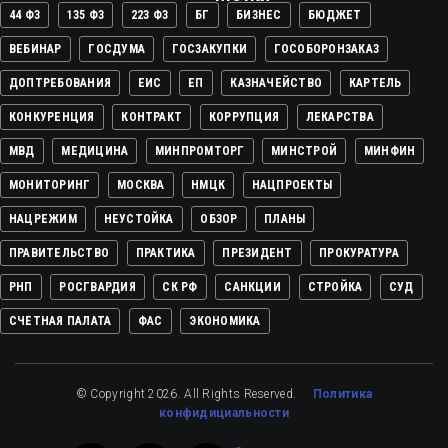
44 ФЗ
135 ФЗ
223 ФЗ
БГ
БИЗНЕС
БЮДЖЕТ
ВЕБИНАР
ГОСДУМА
ГОСЗАКУПКИ
ГОСОБОРОНЗАКАЗ
ДОПТРЕБОВАНИЯ
ЕИС
ЕП
КАЗНАЧЕЙСТВО
КАРТЕЛЬ
КОНКУРЕНЦИЯ
КОНТРАКТ
КОРРУПЦИЯ
ЛЕКАРСТВА
МВД
МЕДИЦИНА
МИНПРОМТОРГ
МИНСТРОЙ
МИНФИН
МОНИТОРИНГ
МОСКВА
НМЦК
НАЦПРОЕКТЫ
НАЦРЕЖИМ
НЕУСТОЙКА
ОБЗОР
ПЛАНЫ
ПРАВИТЕЛЬСТВО
ПРАКТИКА
ПРЕЗИДЕНТ
ПРОКУРАТУРА
РНП
РОСГВАРДИЯ
СК РФ
САНКЦИИ
СТРОЙКА
СУД
СЧЕТНАЯ ПАЛАТА
ФАС
ЭКОНОМИКА
© Copyright 2026. All Rights Reserved.
Политика
конфидициальности