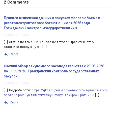
2 Comments
Правила включения данных о закупках малого объема в
реестр контрактов заработают с 1 июля 2026 года |
Гражданский контроль государственных з
3 месяца назад
[…] статья по теме: ЕИС снова не готова? Правительство
отложило полную циф… […]
Reply
Свежий обзор закупочного законодательства с 25.05.2026
по 31.05.2026 | Гражданский контроль государственных
закупок
2 месяца назад
[…] Подробности:
https://gkgz.ru/eis-snova-ne-gotova-pravitelstvo-
otlozhilo-polnuyu-tsifrovizatsiyu-malyh-zakupok-i-p&#8230
; […]
Reply