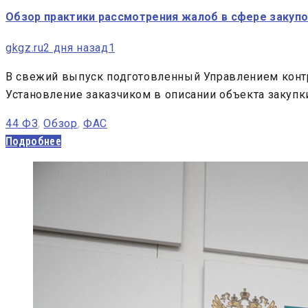
Обзор практики рассмотрения жалоб в сфере закупок
gkgz.ru
2 дня назад
1
В свежий выпуск подготовленный Управлением контр
Установление заказчиком в описании объекта закупк
44 ФЗ
,
Обзор
,
ФАС
Подробнее