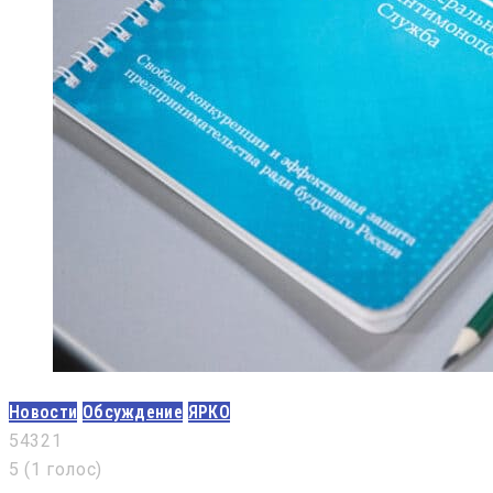
Новости
Обсуждение
ЯРКО
5
4
3
2
1
5
(
1 голос
)