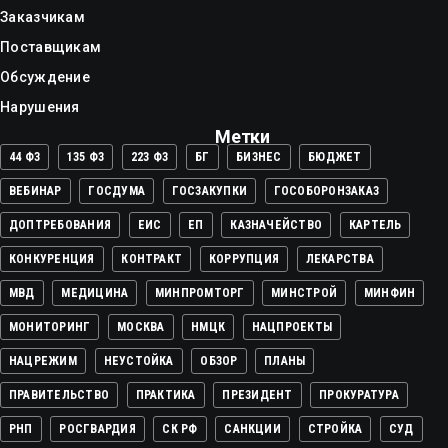
Заказчикам
Поставщикам
Обсуждение
Нарушения
Метки
44 ФЗ
135 ФЗ
223 ФЗ
БГ
БИЗНЕС
БЮДЖЕТ
ВЕБИНАР
ГОСДУМА
ГОСЗАКУПКИ
ГОСОБОРОНЗАКАЗ
ДОПТРЕБОВАНИЯ
ЕИС
ЕП
КАЗНАЧЕЙСТВО
КАРТЕЛЬ
КОНКУРЕНЦИЯ
КОНТРАКТ
КОРРУПЦИЯ
ЛЕКАРСТВА
МВД
МЕДИЦИНА
МИНПРОМТОРГ
МИНСТРОЙ
МИНФИН
МОНИТОРИНГ
МОСКВА
НМЦК
НАЦПРОЕКТЫ
НАЦРЕЖИМ
НЕУСТОЙКА
ОБЗОР
ПЛАНЫ
ПРАВИТЕЛЬСТВО
ПРАКТИКА
ПРЕЗИДЕНТ
ПРОКУРАТУРА
РНП
РОСГВАРДИЯ
СК РФ
САНКЦИИ
СТРОЙКА
СУД