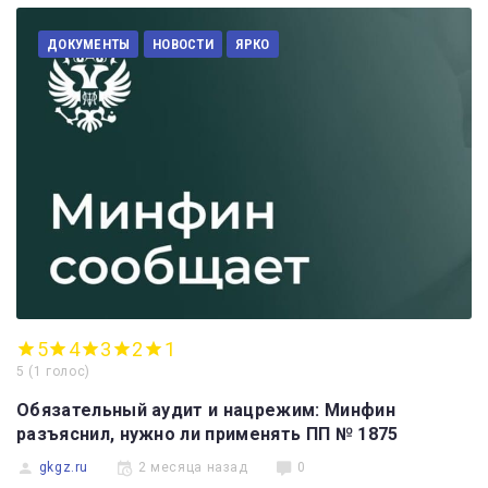
ДОКУМЕНТЫ
НОВОСТИ
ЯРКО
5
4
3
2
1
5
(
1 голос
)
Обязательный аудит и нацрежим: Минфин
разъяснил, нужно ли применять ПП № 1875
gkgz.ru
2 месяца назад
0