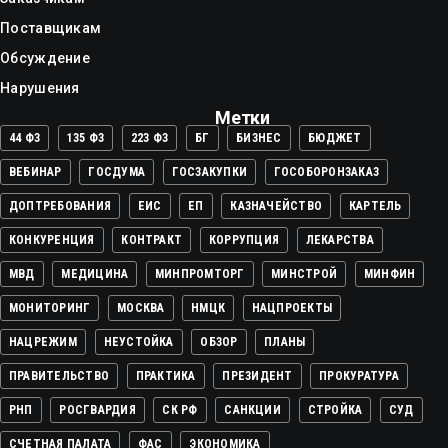
Поставщикам
Обсуждение
Нарушения
Метки
44 ФЗ
135 ФЗ
223 ФЗ
БГ
БИЗНЕС
БЮДЖЕТ
ВЕБИНАР
ГОСДУМА
ГОСЗАКУПКИ
ГОСОБОРОНЗАКАЗ
ДОПТРЕБОВАНИЯ
ЕИС
ЕП
КАЗНАЧЕЙСТВО
КАРТЕЛЬ
КОНКУРЕНЦИЯ
КОНТРАКТ
КОРРУПЦИЯ
ЛЕКАРСТВА
МВД
МЕДИЦИНА
МИНПРОМТОРГ
МИНСТРОЙ
МИНФИН
МОНИТОРИНГ
МОСКВА
НМЦК
НАЦПРОЕКТЫ
НАЦРЕЖИМ
НЕУСТОЙКА
ОБЗОР
ПЛАНЫ
ПРАВИТЕЛЬСТВО
ПРАКТИКА
ПРЕЗИДЕНТ
ПРОКУРАТУРА
РНП
РОСГВАРДИЯ
СК РФ
САНКЦИИ
СТРОЙКА
СУД
СЧЕТНАЯ ПАЛАТА
ФАС
ЭКОНОМИКА