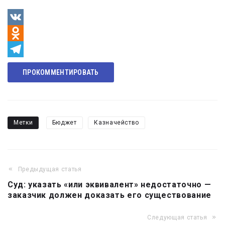
VK
Odnoklassniki
Telegram
ПРОКОММЕНТИРОВАТЬ
Метки
Бюджет
Казначейство
Предыдущая статья
Навигация
Суд: указать «или эквивалент» недостаточно —
по
заказчик должен доказать его существование
записям
Следующая статья