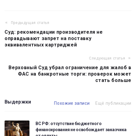
Предыдущая статья
Навигация
Суд: рекомендации производителя не
по
оправдывают запрет на поставку
записям
эквивалентных картриджей
Следующая статья
Верховный Суд убрал ограничение для жалоб в
ФАС на банкротные торги: проверок может
стать больше
Выдержки
Похожие записи
Ещё публикации
ВС РФ: отсутствие бюджетного
финансирования не освобождает заказчика
от оплаты…