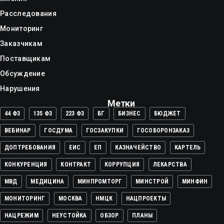
Расследования
Мониторинг
Заказчикам
Поставщикам
Обсуждение
Нарушения
Метки
44 ФЗ
135 ФЗ
223 ФЗ
БГ
БИЗНЕС
БЮДЖЕТ
ВЕБИНАР
ГОСДУМА
ГОСЗАКУПКИ
ГОСОБОРОНЗАКАЗ
ДОПТРЕБОВАНИЯ
ЕИС
ЕП
КАЗНАЧЕЙСТВО
КАРТЕЛЬ
КОНКУРЕНЦИЯ
КОНТРАКТ
КОРРУПЦИЯ
ЛЕКАРСТВА
МВД
МЕДИЦИНА
МИНПРОМТОРГ
МИНСТРОЙ
МИНФИН
МОНИТОРИНГ
МОСКВА
НМЦК
НАЦПРОЕКТЫ
НАЦРЕЖИМ
НЕУСТОЙКА
ОБЗОР
ПЛАНЫ