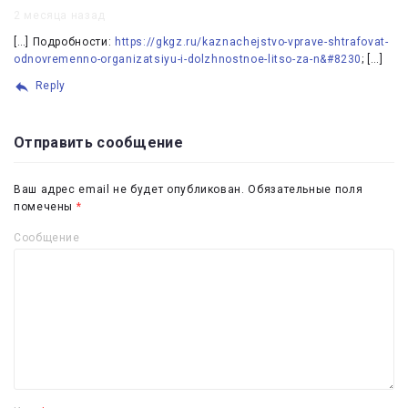
2 месяца назад
[…] Подробности:
https://gkgz.ru/kaznachejstvo-vprave-shtrafovat-
odnovremenno-organizatsiyu-i-dolzhnostnoe-litso-za-n&#8230
; […]
Reply
Отправить сообщение
Ваш адрес email не будет опубликован.
Обязательные поля
помечены
*
Сообщение