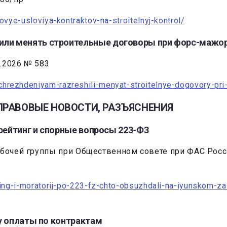
povye-usloviya-kontraktov-na-stroitelnyj-kontrol/
ли менять строительные договоры при форс-мажо
.2026 № 583
hrezhdeniyam-razreshili-menyat-stroitelnye-dogovory-pri
I.ПРАВОВЫЕ НОВОСТИ, РАЗЪЯСНЕНИЯ
-рейтинг и спорные вопросы 223-ФЗ
Рабочей группы при Общественном совете при ФАС Рос
jting-i-moratorij-po-223-fz-chto-obsuzhdali-na-iyunskom-za
у оплаты по контрактам