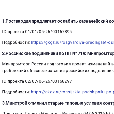
1.Росгвардия предлагает ослабить казначейский к
ID проекта 01/01/05-26/00167895
Подробности:
https://gkgz.ru/rosgvardiya-predlagaet-o
2.Российские подшипники по ПП № 719: Минпромтор
Минпромторг России подготовил проект изменений в
требований об использовании российских подшипни
ID проекта 02/07/06-26/00168297
Подробности:
https://gkgz.ru/rossijskie-podshipniki-p
3.Минстрой отменил старые типовые условия конт
Документ: Приказ Минстроя России от 04.05.2026 № 