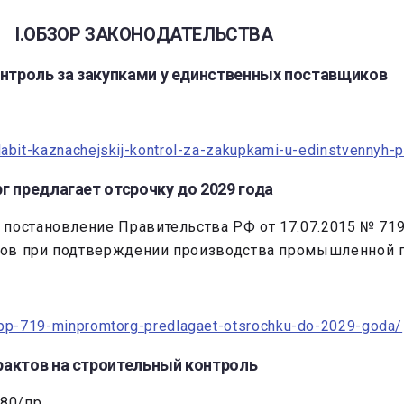
I.ОБЗОР ЗАКОНОДАТЕЛЬСТВА
онтроль за закупками у единственных поставщиков
slabit-kaznachejskij-kontrol-za-zakupkami-u-edinstvennyh-
г предлагает отсрочку до 2029 года
 постановление Правительства РФ от 17.07.2015 № 7
ков при подтверждении производства промышленной п
o-pp-719-minpromtorg-predlagaet-otsrochku-do-2029-goda/
рактов на строительный контроль
280/пр