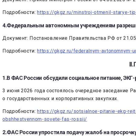
Подробности:
https://gkgz.ru/minstroj-otmenil-starye-ti
4.Федеральным автономным учреждениям разреши
Документ: Постановление Правительства РФ от 21.05
Подробности:
https://gkgz.ru/federalnym-avtonomnym-uc
I
1.В ФАС России обсудили социальное питание, ЭКГ
3 июня 2026 года состоялось очередное заседание 
о государственных и корпоративных закупках.
Подробности:
https://gkgz.ru/sotsialnoe-pitanie-ekg-re
obshhestvennom-sovete-fas-rossii/
2.ФАС России упростила подачу жалоб на просрочк