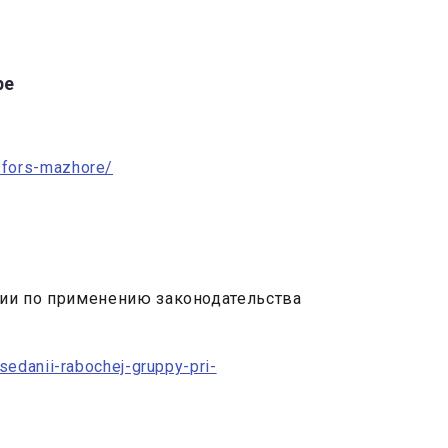
ре
-fors-mazhore/
сии по применению законодательства
sedanii-rabochej-gruppy-pri-