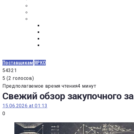
ПОСТАВЩИКАМ
ОБСУЖДЕНИЕ
ДОКУМЕНТЫ
РЕЕСТР ЛИЦ УВОЛЕННЫХ В СВЯЗИ С УТ
ЗАКОН “О ПРОТИВОДЕЙСТВИИ КОРРУПЦИ
ЗАКОН О ЗАКУПКАХ N 223-ФЗ
ФЕДЕРАЛЬНЫЙ ЗАКОН “О КОНТРАКТНОЙ 
ГОСУДАРСТВЕННЫХ И МУНИЦИПАЛЬНЫХ Н
Поставщикам
ЯРКО
5
4
3
2
1
5
(
2 голосов
)
Предполагаемое время чтения4 минут
Свежий обзор закупочного зак
15.06.2026 at 01:13
0