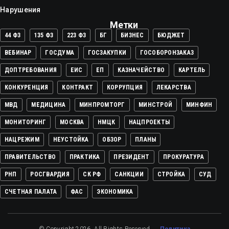
Нарушения
Метки
44 ФЗ
135 ФЗ
223 ФЗ
БГ
БИЗНЕС
БЮДЖЕТ
ВЕБИНАР
ГОСДУМА
ГОСЗАКУПКИ
ГОСОБОРОНЗАКАЗ
ДОПТРЕБОВАНИЯ
ЕИС
ЕП
КАЗНАЧЕЙСТВО
КАРТЕЛЬ
КОНКУРЕНЦИЯ
КОНТРАКТ
КОРРУПЦИЯ
ЛЕКАРСТВА
МВД
МЕДИЦИНА
МИНПРОМТОРГ
МИНСТРОЙ
МИНФИН
МОНИТОРИНГ
МОСКВА
НМЦК
НАЦПРОЕКТЫ
НАЦРЕЖИМ
НЕУСТОЙКА
ОБЗОР
ПЛАНЫ
ПРАВИТЕЛЬСТВО
ПРАКТИКА
ПРЕЗИДЕНТ
ПРОКУРАТУРА
РНП
РОСГВАРДИЯ
СК РФ
САНКЦИИ
СТРОЙКА
СУД
СЧЕТНАЯ ПАЛАТА
ФАС
ЭКОНОМИКА
© Copyright 2026. All Rights Reserved.
Политика