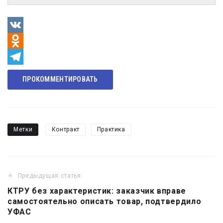
VK
Odnoklassniki
Telegram
ПРОКОММЕНТИРОВАТЬ
Метки
Контракт
Практика
Предыдущая статья
Навигация
КТРУ без характеристик: заказчик вправе
по
самостоятельно описать товар, подтвердило
записям
УФАС