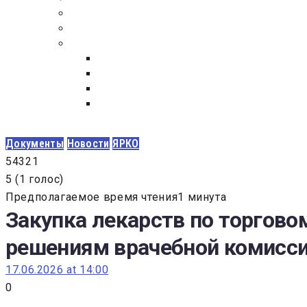
ПОСТАВЩИКАМ
ОБСУЖДЕНИЕ
ДОКУМЕНТЫ
РЕЕСТР ЛИЦ УВОЛЕННЫХ В СВЯЗИ С УТ
ЗАКОН “О ПРОТИВОДЕЙСТВИИ КОРРУПЦИ
ЗАКОН О ЗАКУПКАХ N 223-ФЗ
ФЕДЕРАЛЬНЫЙ ЗАКОН “О КОНТРАКТНОЙ 
ГОСУДАРСТВЕННЫХ И МУНИЦИПАЛЬНЫХ Н
Документы
Новости
ЯРКО
5
4
3
2
1
5
(
1 голос
)
Предполагаемое время чтения1 минута
Закупка лекарств по торгов
решениям врачебной комисс
17.06.2026 at 14:00
0