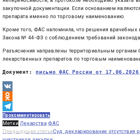
непереносимости, в протоколе необходимо указать 
закупочной документации. Если основанием являются
препарата именно по торговому наименованию.
Кроме того, ФАС напомнила, что решения врачебных к
Закона № 44-ФЗ с соблюдением требований законода
Разъяснения направлены территориальным органам Ф
лекарственных препаратов по торговым наименован
Документ: 
письмо ФАС России от 17.06.2026
VK
Odnoklassniki
Прокомментировать
Telegram
Метки
Лекарства
ФАС
Навигация
Предыдущая статья
Суд: декларирование отсутствия 
участников закупки