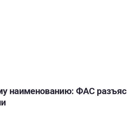
РАТОЙ ДОВЕРИЯ
И” N 273-ФЗ
СИСТЕМЕ В СФЕРЕ ЗАКУПОК ТОВАРОВ, РАБОТ, УСЛУГ ДЛЯ 
УЖД” ОТ 05.04.2013 N 44-ФЗ
ому наименованию: ФАС разъяс
ии