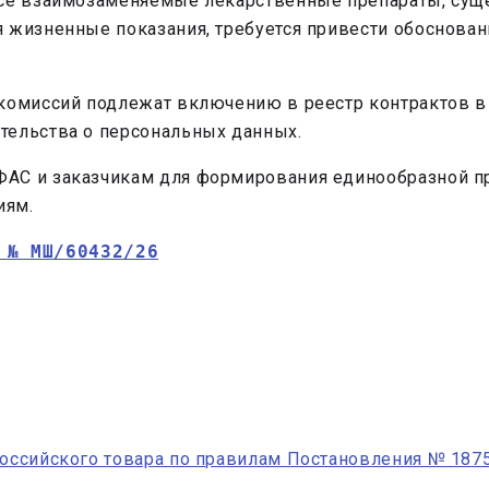
все взаимозаменяемые лекарственные препараты, сущ
 жизненные показания, требуется привести обоснова
омиссий подлежат включению в реестр контрактов в соо
тельства о персональных данных.
АС и заказчикам для формирования единообразной пр
иям.
 № МШ/60432/26
российского товара по правилам Постановления № 1875