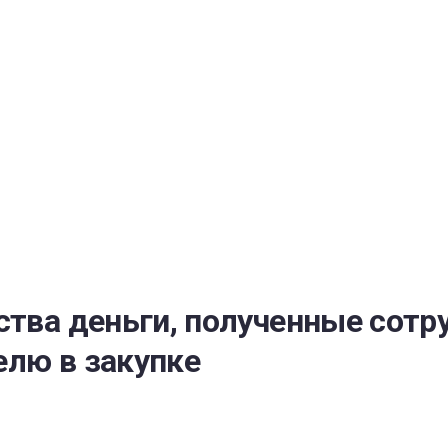
РАТОЙ ДОВЕРИЯ
И” N 273-ФЗ
СИСТЕМЕ В СФЕРЕ ЗАКУПОК ТОВАРОВ, РАБОТ, УСЛУГ ДЛЯ 
УЖД” ОТ 05.04.2013 N 44-ФЗ
ства деньги, полученные сотр
елю в закупке