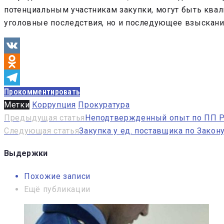
потенциальным участникам закупки, могут быть ква
уголовные последствия, но и последующее взыскани
VK
Odnoklassniki
Прокомментировать
Telegram
Метки
Коррупция
Прокуратура
Навигация
Предыдущая статья
Неподтвержденный опыт по ПП Р
Следующая статья
Закупка у ед. поставщика по Закон
по
записям
Выдержки
Похожие записи
Ещё публикации