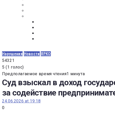
ПОСТАВЩИКАМ
ОБСУЖДЕНИЕ
ДОКУМЕНТЫ
РЕЕСТР ЛИЦ УВОЛЕННЫХ В СВЯЗИ С УТ
ЗАКОН “О ПРОТИВОДЕЙСТВИИ КОРРУПЦИ
ЗАКОН О ЗАКУПКАХ N 223-ФЗ
ФЕДЕРАЛЬНЫЙ ЗАКОН “О КОНТРАКТНОЙ 
ГОСУДАРСТВЕННЫХ И МУНИЦИПАЛЬНЫХ Н
Нарушения
Новости
ЯРКО
5
4
3
2
1
5
(
1 голос
)
Предполагаемое время чтения1 минута
Суд взыскал в доход государ
за содействие предпринимат
24.06.2026 at 19:18
0