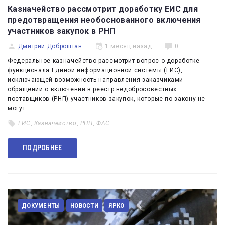
Казначейство рассмотрит доработку ЕИС для
предотвращения необоснованного включения
участников закупок в РНП
Дмитрий Доброштан
1 месяц назад
0
Федеральное казначейство рассмотрит вопрос о доработке
функционала Единой информационной системы (ЕИС),
исключающей возможность направления заказчиками
обращений о включении в реестр недобросовестных
поставщиков (РНП) участников закупок, которые по закону не
могут…
ЕИС
,
Казначейство
,
РНП
,
ФАС
ПОДРОБНЕЕ
ДОКУМЕНТЫ
НОВОСТИ
ЯРКО