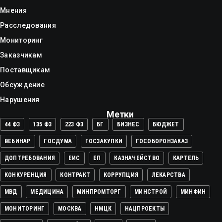
Мнения
Расследования
Мониторинг
Заказчикам
Поставщикам
Обсуждение
Нарушения
Метки
44 ФЗ
135 ФЗ
223 ФЗ
БГ
БИЗНЕС
БЮДЖЕТ
ВЕБИНАР
ГОСДУМА
ГОСЗАКУПКИ
ГОСОБОРОНЗАКАЗ
ДОПТРЕБОВАНИЯ
ЕИС
ЕП
КАЗНАЧЕЙСТВО
КАРТЕЛЬ
КОНКУРЕНЦИЯ
КОНТРАКТ
КОРРУПЦИЯ
ЛЕКАРСТВА
МВД
МЕДИЦИНА
МИНПРОМТОРГ
МИНСТРОЙ
МИНФИН
МОНИТОРИНГ
МОСКВА
НМЦК
НАЦПРОЕКТЫ