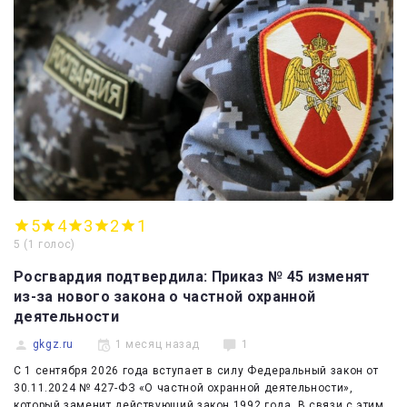
5
4
3
2
1
5
(
1 голос
)
Росгвардия подтвердила: Приказ № 45 изменят
из-за нового закона о частной охранной
деятельности
gkgz.ru
1 месяц назад
1
С 1 сентября 2026 года вступает в силу Федеральный закон от
30.11.2024 № 427-ФЗ «О частной охранной деятельности»,
который заменит действующий закон 1992 года. В связи с этим