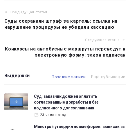
Предыдущая статья
Навигация
Суды сохранили штраф за картель: ссылки на
по
нарушение процедуры не убедили кассацию
записям
Следующая статья
Конкурсы на автобусные маршруты переведут в
электронную форму: закон подписан
Выдержки
Похожие записи
Ещё публикации
Суд: заказчик должен оплатить
согласованные допработы и без
подписанного допсоглашения
23 часа назад
Минстрой утвердил новые формы выписок из