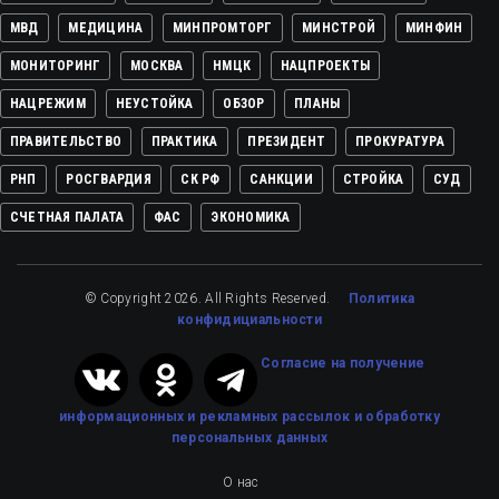
МВД
МЕДИЦИНА
МИНПРОМТОРГ
МИНСТРОЙ
МИНФИН
МОНИТОРИНГ
МОСКВА
НМЦК
НАЦПРОЕКТЫ
НАЦРЕЖИМ
НЕУСТОЙКА
ОБЗОР
ПЛАНЫ
ПРАВИТЕЛЬСТВО
ПРАКТИКА
ПРЕЗИДЕНТ
ПРОКУРАТУРА
РНП
РОСГВАРДИЯ
СК РФ
САНКЦИИ
СТРОЙКА
СУД
СЧЕТНАЯ ПАЛАТА
ФАС
ЭКОНОМИКА
© Copyright 2026. All Rights Reserved.
Политика
конфидициальности
Cогласие на получение
информационных и рекламных рассылок
и обработку
персональных данных
О нас