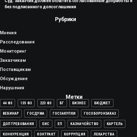
Суд: заказчик должен оплатить согласованные допработы и
без подписанного допсоглашения
Рубрики
Мнения
Расследования
Мониторинг
Заказчикам
Поставщикам
Обсуждение
Нарушения
Метки
44 ФЗ
135 ФЗ
223 ФЗ
БГ
БИЗНЕС
БЮДЖЕТ
ВЕБИНАР
ГОСДУМА
ГОСЗАКУПКИ
ГОСОБОРОНЗАКАЗ
ДОПТРЕБОВАНИЯ
ЕИС
ЕП
КАЗНАЧЕЙСТВО
КАРТЕЛЬ
КОНКУРЕНЦИЯ
КОНТРАКТ
КОРРУПЦИЯ
ЛЕКАРСТВА