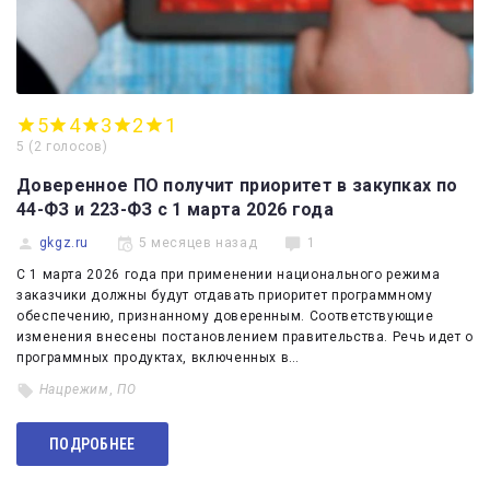
5
4
3
2
1
5
(
2 голосов
)
Доверенное ПО получит приоритет в закупках по
44-ФЗ и 223-ФЗ с 1 марта 2026 года
gkgz.ru
5 месяцев назад
1
С 1 марта 2026 года при применении национального режима
заказчики должны будут отдавать приоритет программному
обеспечению, признанному доверенным. Соответствующие
изменения внесены постановлением правительства. Речь идет о
программных продуктах, включенных в…
Нацрежим
,
ПО
ПОДРОБНЕЕ