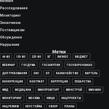
Мнения
Расследования
Мониторинг
Заказчикам
Поставщикам
Обсуждение
Нарушения
Метки
44 ФЗ
135 ФЗ
223 ФЗ
БГ
БИЗНЕС
БЮДЖЕТ
ВЕБИНАР
ГОСДУМА
ГОСЗАКУПКИ
ГОСОБОРОНЗАКАЗ
ДОПТРЕБОВАНИЯ
ЕИС
ЕП
КАЗНАЧЕЙСТВО
КАРТЕЛЬ
КОНКУРЕНЦИЯ
КОНТРАКТ
КОРРУПЦИЯ
ЛЕКАРСТВА
МВД
МЕДИЦИНА
МИНПРОМТОРГ
МИНСТРОЙ
МИНФИН
МОНИТОРИНГ
МОСКВА
НМЦК
НАЦПРОЕКТЫ
НАЦРЕЖИМ
НЕУСТОЙКА
ОБЗОР
ПЛАНЫ