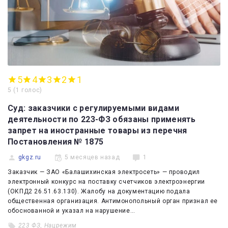
5
4
3
2
1
5
(
1 голос
)
Суд: заказчики с регулируемыми видами
деятельности по 223-ФЗ обязаны применять
запрет на иностранные товары из перечня
Постановления № 1875
gkgz.ru
5 месяцев назад
1
Заказчик — ЗАО «Балашихинская электросеть» — проводил
электронный конкурс на поставку счетчиков электроэнергии
(ОКПД2 26.51.63.130). Жалобу на документацию подала
общественная организация. Антимонопольный орган признал ее
обоснованной и указал на нарушение…
223 ФЗ
,
Нацрежим