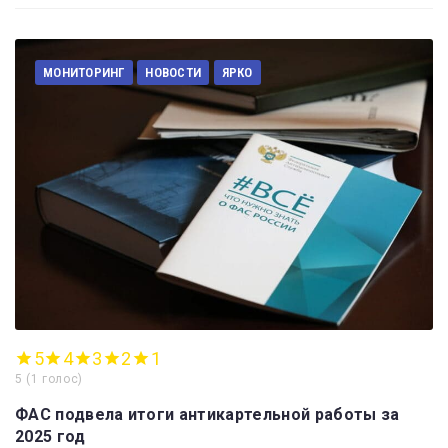
МОНИТОРИНГ
НОВОСТИ
ЯРКО
5
4
3
2
1
5
(
1 голос
)
ФАС подвела итоги антикартельной работы за
2025 год