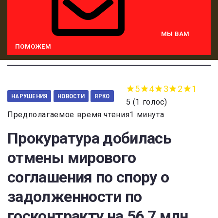
МЫ ВАМ
ПОМОЖЕМ
5
4
3
2
1
НАРУШЕНИЯ
НОВОСТИ
ЯРКО
5
(
1 голос
)
Предполагаемое время чтения1 минута
Прокуратура добилась
отмены мирового
соглашения по спору о
задолженности по
госконтракту на 56,7 млн