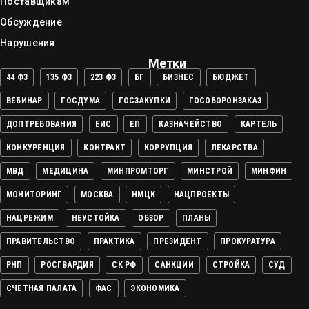
Поставщикам
Обсуждение
Нарушения
Метки
44 ФЗ
135 ФЗ
223 ФЗ
БГ
БИЗНЕС
БЮДЖЕТ
ВЕБИНАР
ГОСДУМА
ГОСЗАКУПКИ
ГОСОБОРОНЗАКАЗ
ДОПТРЕБОВАНИЯ
ЕИС
ЕП
КАЗНАЧЕЙСТВО
КАРТЕЛЬ
КОНКУРЕНЦИЯ
КОНТРАКТ
КОРРУПЦИЯ
ЛЕКАРСТВА
МВД
МЕДИЦИНА
МИНПРОМТОРГ
МИНСТРОЙ
МИНФИН
МОНИТОРИНГ
МОСКВА
НМЦК
НАЦПРОЕКТЫ
НАЦРЕЖИМ
НЕУСТОЙКА
ОБЗОР
ПЛАНЫ
ПРАВИТЕЛЬСТВО
ПРАКТИКА
ПРЕЗИДЕНТ
ПРОКУРАТУРА
РНП
РОСГВАРДИЯ
СК РФ
САНКЦИИ
СТРОЙКА
СУД
СЧЕТНАЯ ПАЛАТА
ФАС
ЭКОНОМИКА