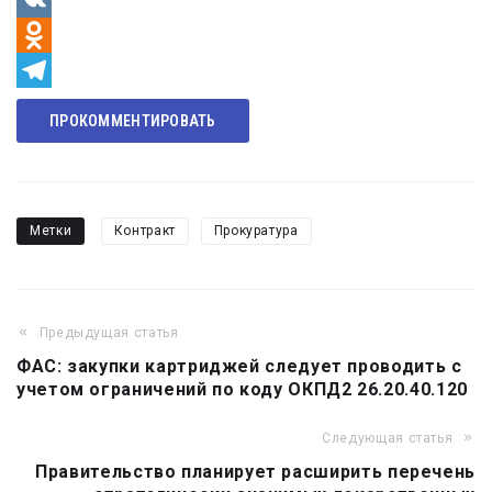
VK
Odnoklassniki
Telegram
ПРОКОММЕНТИРОВАТЬ
Метки
Контракт
Прокуратура
Предыдущая статья
Навигация
ФАС: закупки картриджей следует проводить с
по
учетом ограничений по коду ОКПД2 26.20.40.120
записям
Следующая статья
Правительство планирует расширить перечень