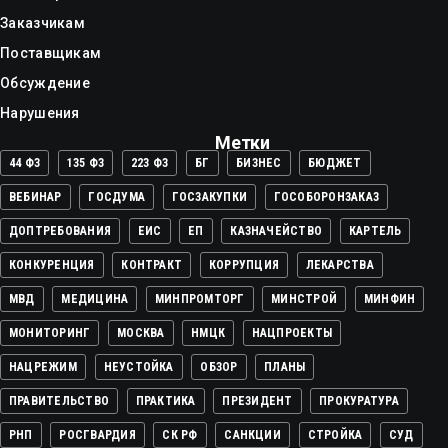
Заказчикам
Поставщикам
Обсуждение
Нарушения
Метки
44 ФЗ
135 ФЗ
223 ФЗ
БГ
БИЗНЕС
БЮДЖЕТ
ВЕБИНАР
ГОСДУМА
ГОСЗАКУПКИ
ГОСОБОРОНЗАКАЗ
ДОПТРЕБОВАНИЯ
ЕИС
ЕП
КАЗНАЧЕЙСТВО
КАРТЕЛЬ
КОНКУРЕНЦИЯ
КОНТРАКТ
КОРРУПЦИЯ
ЛЕКАРСТВА
МВД
МЕДИЦИНА
МИНПРОМТОРГ
МИНСТРОЙ
МИНФИН
МОНИТОРИНГ
МОСКВА
НМЦК
НАЦПРОЕКТЫ
НАЦРЕЖИМ
НЕУСТОЙКА
ОБЗОР
ПЛАНЫ
ПРАВИТЕЛЬСТВО
ПРАКТИКА
ПРЕЗИДЕНТ
ПРОКУРАТУРА
РНП
РОСГВАРДИЯ
СК РФ
САНКЦИИ
СТРОЙКА
СУД