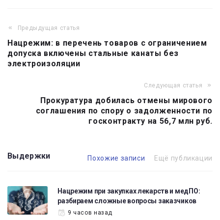
Предыдущая статья
Навигация
Нацрежим: в перечень товаров с ограничением
по
допуска включены стальные канаты без
записям
электроизоляции
Следующая статья
Прокуратура добилась отмены мирового
соглашения по спору о задолженности по
госконтракту на 56,7 млн руб.
Выдержки
Похожие записи
Ещё публикации
Нацрежим при закупках лекарств и медПО:
разбираем сложные вопросы заказчиков
9 часов назад