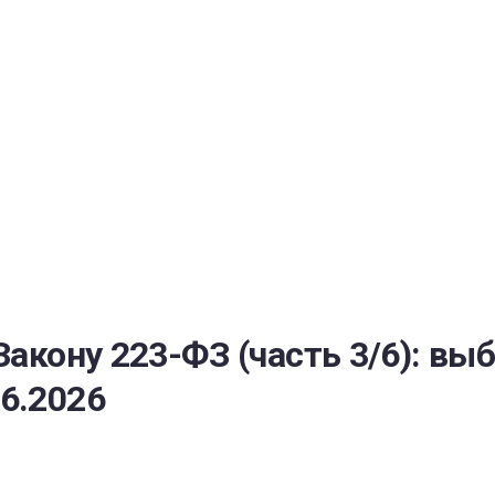
РАТОЙ ДОВЕРИЯ
И” N 273-ФЗ
СИСТЕМЕ В СФЕРЕ ЗАКУПОК ТОВАРОВ, РАБОТ, УСЛУГ ДЛЯ 
УЖД” ОТ 05.04.2013 N 44-ФЗ
Закону 223-ФЗ (часть 3/6): вы
6.2026