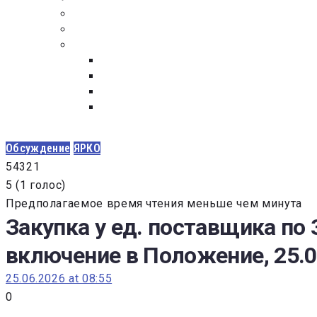
ПОСТАВЩИКАМ
ОБСУЖДЕНИЕ
ДОКУМЕНТЫ
РЕЕСТР ЛИЦ УВОЛЕННЫХ В СВЯЗИ С УТ
ЗАКОН “О ПРОТИВОДЕЙСТВИИ КОРРУПЦИ
ЗАКОН О ЗАКУПКАХ N 223-ФЗ
ФЕДЕРАЛЬНЫЙ ЗАКОН “О КОНТРАКТНОЙ 
ГОСУДАРСТВЕННЫХ И МУНИЦИПАЛЬНЫХ Н
Обсуждение
ЯРКО
5
4
3
2
1
5
(
1 голос
)
Предполагаемое время чтения меньше чем минута
Закупка у ед. поставщика по 
включение в Положение, 25.0
25.06.2026 at 08:55
0