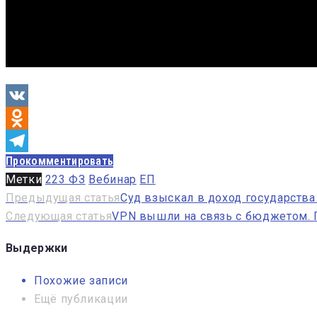
VK
Odnoklassniki
Прокомментировать
Telegram
Метки
223 ФЗ
Вебинар
ЕП
Навигация
Предыдущая статья
Суд взыскал в доход государства
Следующая статья
VPN вышли на связь с бюджетом. 
по
записям
Выдержки
Похожие записи
Ещё публикации