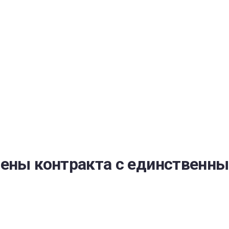
РАТОЙ ДОВЕРИЯ
И” N 273-ФЗ
СИСТЕМЕ В СФЕРЕ ЗАКУПОК ТОВАРОВ, РАБОТ, УСЛУГ ДЛЯ 
УЖД” ОТ 05.04.2013 N 44-ФЗ
цены контракта с единственн