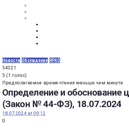
ПОСТАВЩИКАМ
ОБСУЖДЕНИЕ
ДОКУМЕНТЫ
РЕЕСТР ЛИЦ УВОЛЕННЫХ В СВЯЗИ С УТ
ЗАКОН “О ПРОТИВОДЕЙСТВИИ КОРРУПЦИ
ЗАКОН О ЗАКУПКАХ N 223-ФЗ
ФЕДЕРАЛЬНЫЙ ЗАКОН “О КОНТРАКТНОЙ 
ГОСУДАРСТВЕННЫХ И МУНИЦИПАЛЬНЫХ Н
Новости
Обсуждение
ЯРКО
5
4
3
2
1
5
(
1 голос
)
Предполагаемое время чтения меньше чем минута
Определение и обоснование 
(Закон № 44-ФЗ), 18.07.2024
18.07.2024 at 09:12
0