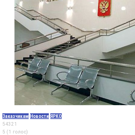
Заказчикам
Новости
ЯРКО
5
4
3
2
1
5
(
1 голос
)