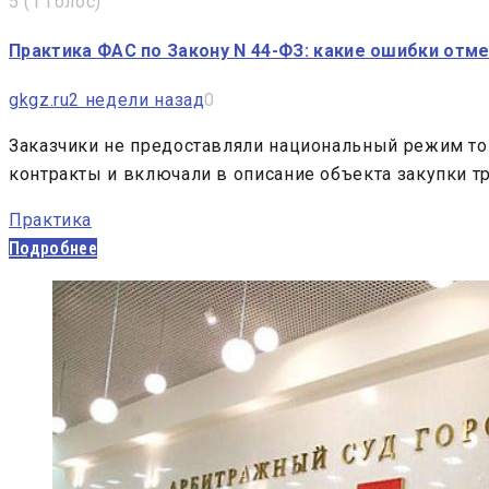
5
(
1 голос
)
Практика ФАС по Закону N 44-ФЗ: какие ошибки отме
gkgz.ru
2 недели назад
0
Заказчики не предоставляли национальный режим тов
контракты и включали в описание объекта закупки 
Практика
Подробнее