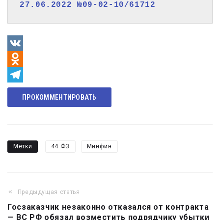
27.06.2022 №09-02-10/61712
VK
Odnoklassniki
Telegram
ПРОКОММЕНТИРОВАТЬ
Метки
44 ФЗ
Минфин
Предыдущая статья
Навигация
Госзаказчик незаконно отказался от контракта
по
— ВС РФ обязал возместить подрядчику убытки