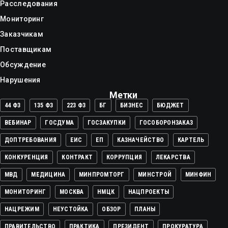
Расследования
Мониторинг
Заказчикам
Поставщикам
Обсуждение
Нарушения
Метки
44 ФЗ
135 ФЗ
223 ФЗ
БГ
БИЗНЕС
БЮДЖЕТ
ВЕБИНАР
ГОСДУМА
ГОСЗАКУПКИ
ГОСОБОРОНЗАКАЗ
ДОПТРЕБОВАНИЯ
ЕИС
ЕП
КАЗНАЧЕЙСТВО
КАРТЕЛЬ
КОНКУРЕНЦИЯ
КОНТРАКТ
КОРРУПЦИЯ
ЛЕКАРСТВА
МВД
МЕДИЦИНА
МИНПРОМТОРГ
МИНСТРОЙ
МИНФИН
МОНИТОРИНГ
МОСКВА
НМЦК
НАЦПРОЕКТЫ
НАЦРЕЖИМ
НЕУСТОЙКА
ОБЗОР
ПЛАНЫ
ПРАВИТЕЛЬСТВО
ПРАКТИКА
ПРЕЗИДЕНТ
ПРОКУРАТУРА