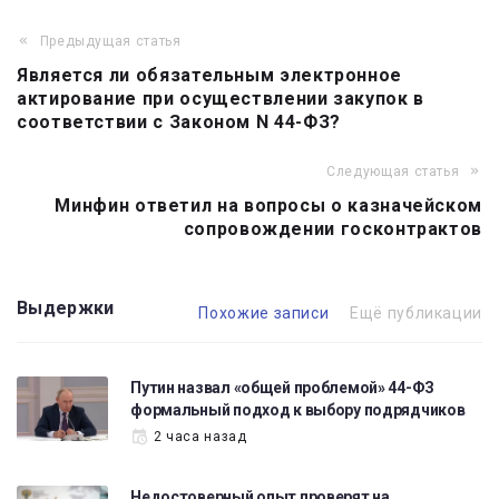
Предыдущая статья
Навигация
Является ли обязательным электронное
по
актирование при осуществлении закупок в
записям
соответствии с Законом N 44-ФЗ?
Следующая статья
Минфин ответил на вопросы о казначейском
сопровождении госконтрактов
Выдержки
Похожие записи
Ещё публикации
Путин назвал «общей проблемой» 44-ФЗ
формальный подход к выбору подрядчиков
2 часа назад
Недостоверный опыт проверят на