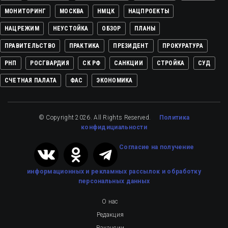
МОНИТОРИНГ
МОСКВА
НМЦК
НАЦПРОЕКТЫ
НАЦРЕЖИМ
НЕУСТОЙКА
ОБЗОР
ПЛАНЫ
ПРАВИТЕЛЬСТВО
ПРАКТИКА
ПРЕЗИДЕНТ
ПРОКУРАТУРА
РНП
РОСГВАРДИЯ
СК РФ
САНКЦИИ
СТРОЙКА
СУД
СЧЕТНАЯ ПАЛАТА
ФАС
ЭКОНОМИКА
© Copyright 2026. All Rights Reserved.
Политика
конфидициальности
Cогласие на получение
информационных и рекламных рассылок
и обработку
персональных данных
О нас
Редакция