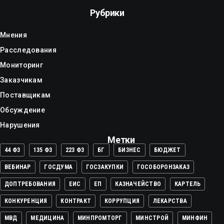
Рубрики
Мнения
Расследования
Мониторинг
Заказчикам
Поставщикам
Обсуждение
Нарушения
Метки
44 ФЗ
135 ФЗ
223 ФЗ
БГ
БИЗНЕС
БЮДЖЕТ
ВЕБИНАР
ГОСДУМА
ГОСЗАКУПКИ
ГОСОБОРОНЗАКАЗ
ДОПТРЕБОВАНИЯ
ЕИС
ЕП
КАЗНАЧЕЙСТВО
КАРТЕЛЬ
КОНКУРЕНЦИЯ
КОНТРАКТ
КОРРУПЦИЯ
ЛЕКАРСТВА
МВД
МЕДИЦИНА
МИНПРОМТОРГ
МИНСТРОЙ
МИНФИН