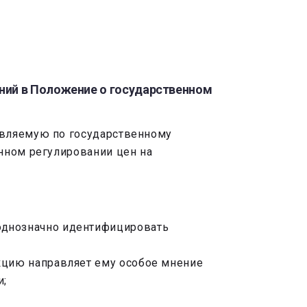
ний в Положение о государственном
авляемую по государственному
нном регулировании цен на
однозначно идентифицировать
кцию направляет ему особое мнение
и;