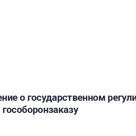
РАТОЙ ДОВЕРИЯ
И” N 273-ФЗ
СИСТЕМЕ В СФЕРЕ ЗАКУПОК ТОВАРОВ, РАБОТ, УСЛУГ ДЛЯ 
УЖД” ОТ 05.04.2013 N 44-ФЗ
ние о государственном регули
 гособоронзаказу