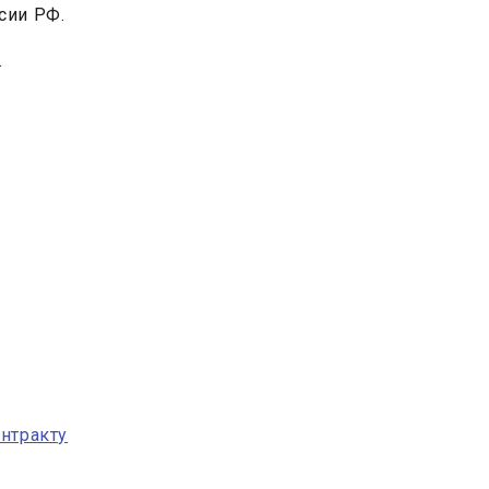
сии РФ.
.
онтракту