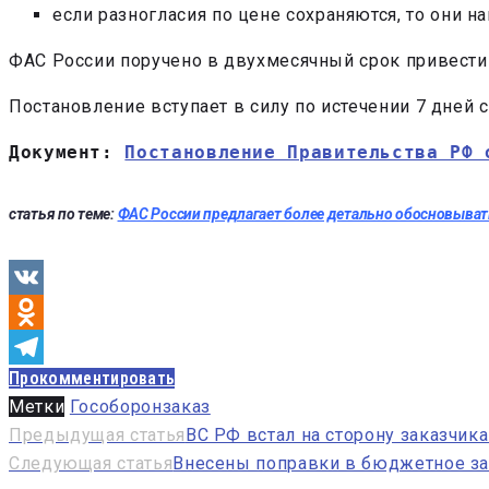
если разногласия по цене сохраняются, то они
ФАС России поручено в двухмесячный срок привести
Постановление вступает в силу по истечении 7 дней 
Документ: 
Постановление Правительства РФ 
статья по теме:
ФАС России предлагает более детально обосновыват
VK
Odnoklassniki
Прокомментировать
Telegram
Метки
Гособоронзаказ
Навигация
Предыдущая статья
ВС РФ встал на сторону заказчика
Следующая статья
Внесены поправки в бюджетное за
по