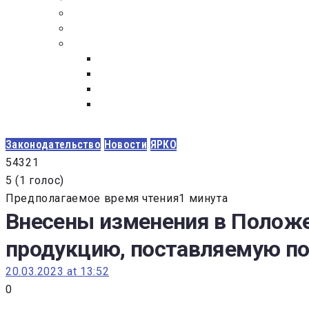
ПОСТАВЩИКАМ
ОБСУЖДЕНИЕ
ДОКУМЕНТЫ
РЕЕСТР ЛИЦ УВОЛЕННЫХ В СВЯЗИ С УТ
ЗАКОН “О ПРОТИВОДЕЙСТВИИ КОРРУПЦИ
ЗАКОН О ЗАКУПКАХ N 223-ФЗ
ФЕДЕРАЛЬНЫЙ ЗАКОН “О КОНТРАКТНОЙ 
ГОСУДАРСТВЕННЫХ И МУНИЦИПАЛЬНЫХ Н
Законодательство
Новости
ЯРКО
5
4
3
2
1
5
(
1 голос
)
Предполагаемое время чтения1 минута
Внесены изменения в Положе
продукцию, поставляемую по
20.03.2023 at 13:52
0