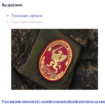
записям
Выдержки
Похожие записи
Ещё публикации
Росгвардия предлагает ослабить казначейский контроль за за