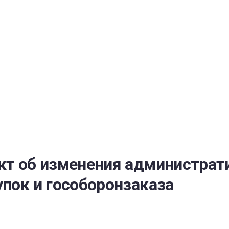
РАТОЙ ДОВЕРИЯ
И” N 273-ФЗ
СИСТЕМЕ В СФЕРЕ ЗАКУПОК ТОВАРОВ, РАБОТ, УСЛУГ ДЛЯ 
УЖД” ОТ 05.04.2013 N 44-ФЗ
ект об изменения администрат
упок и гособоронзаказа