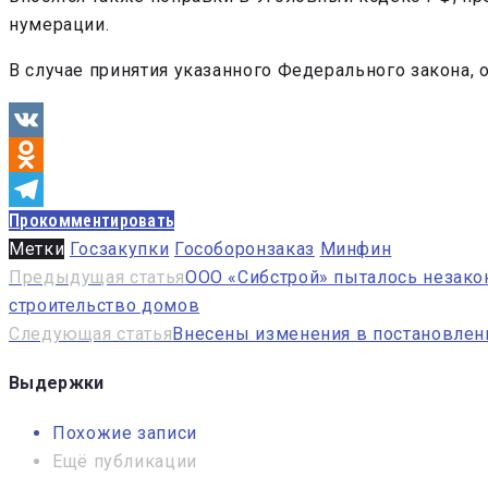
нумерации.
В случае принятия указанного Федерального закона, о
VK
Odnoklassniki
Прокомментировать
Telegram
Метки
Госзакупки
Гособоронзаказ
Минфин
Навигация
Предыдущая статья
ООО «Сибстрой» пыталось незакон
строительство домов
по
Следующая статья
Внесены изменения в постановлени
записям
Выдержки
Похожие записи
Ещё публикации