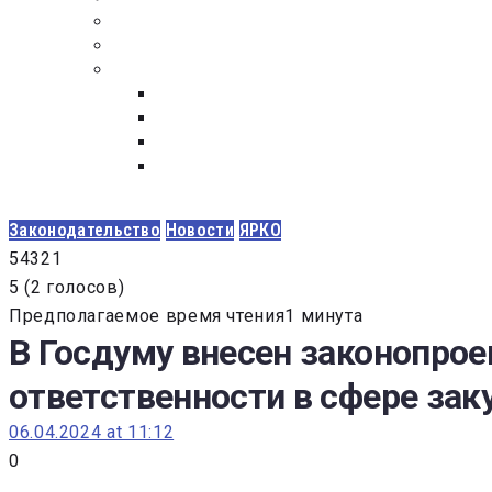
ПОСТАВЩИКАМ
ОБСУЖДЕНИЕ
ДОКУМЕНТЫ
РЕЕСТР ЛИЦ УВОЛЕННЫХ В СВЯЗИ С УТ
ЗАКОН “О ПРОТИВОДЕЙСТВИИ КОРРУПЦИ
ЗАКОН О ЗАКУПКАХ N 223-ФЗ
ФЕДЕРАЛЬНЫЙ ЗАКОН “О КОНТРАКТНОЙ 
ГОСУДАРСТВЕННЫХ И МУНИЦИПАЛЬНЫХ Н
Законодательство
Новости
ЯРКО
5
4
3
2
1
5
(
2 голосов
)
Предполагаемое время чтения1 минута
В Госдуму внесен законопро
ответственности в сфере зак
06.04.2024 at 11:12
0