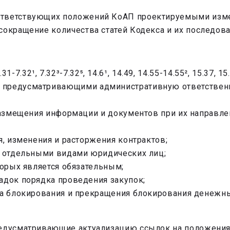
оответствующих положений КоАП проектируемыми изм
сокращение количества статей Кодекса и их последова
7.32¹, 7.32³-7.32⁵, 14.6¹, 14.49, 14.55-14.55², 15.37, 15.
⁶, предусматривающими административную ответственно
размещения информации и документов при их направл
, изменения и расторжения контрактов;
к отдельными видами юридических лиц;
орых является обязательным;
док порядка проведения закупок;
а блокирования и прекращения блокирования денежны
редусматривающие актуализацию ссылок на положения