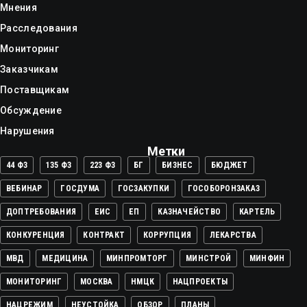
Мнения
Расследования
Мониторинг
Заказчикам
Поставщикам
Обсуждение
Нарушения
Метки
44 ФЗ
135 ФЗ
223 ФЗ
БГ
БИЗНЕС
БЮДЖЕТ
ВЕБИНАР
ГОСДУМА
ГОСЗАКУПКИ
ГОСОБОРОНЗАКАЗ
ДОПТРЕБОВАНИЯ
ЕИС
ЕП
КАЗНАЧЕЙСТВО
КАРТЕЛЬ
КОНКУРЕНЦИЯ
КОНТРАКТ
КОРРУПЦИЯ
ЛЕКАРСТВА
МВД
МЕДИЦИНА
МИНПРОМТОРГ
МИНСТРОЙ
МИНФИН
МОНИТОРИНГ
МОСКВА
НМЦК
НАЦПРОЕКТЫ
НАЦРЕЖИМ
НЕУСТОЙКА
ОБЗОР
ПЛАНЫ