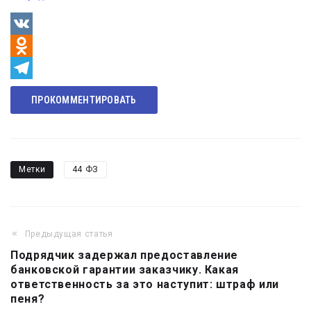
VK
Odnoklassniki
Telegram
ПРОКОММЕНТИРОВАТЬ
Метки
44 ФЗ
Предыдущая статья
Навигация
Подрядчик задержал предоставление
по
банковской гарантии заказчику. Какая
записям
ответственность за это наступит: штраф или
пеня?