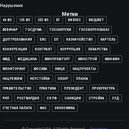
Нарушения
Метки
44 ФЗ
135 ФЗ
223 ФЗ
БГ
БИЗНЕС
БЮДЖЕТ
ВЕБИНАР
ГОСДУМА
ГОСЗАКУПКИ
ГОСОБОРОНЗАКАЗ
ДОПТРЕБОВАНИЯ
ЕИС
ЕП
КАЗНАЧЕЙСТВО
КАРТЕЛЬ
КОНКУРЕНЦИЯ
КОНТРАКТ
КОРРУПЦИЯ
ЛЕКАРСТВА
МВД
МЕДИЦИНА
МИНПРОМТОРГ
МИНСТРОЙ
МИНФИН
МОНИТОРИНГ
МОСКВА
НМЦК
НАЦПРОЕКТЫ
НАЦРЕЖИМ
НЕУСТОЙКА
ОБЗОР
ПЛАНЫ
ПРАВИТЕЛЬСТВО
ПРАКТИКА
ПРЕЗИДЕНТ
ПРОКУРАТУРА
РНП
РОСГВАРДИЯ
СК РФ
САНКЦИИ
СТРОЙКА
СУД
СЧЕТНАЯ ПАЛАТА
ФАС
ЭКОНОМИКА
© Copyright 2026. All Rights Reserved.
Политика