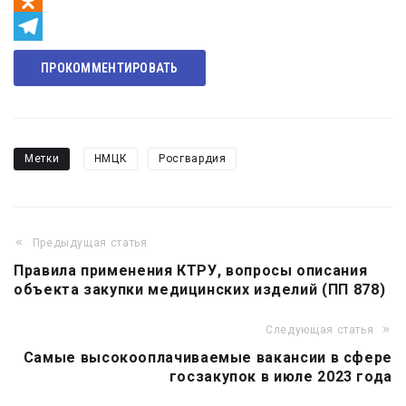
Odnoklassniki
Telegram
ПРОКОММЕНТИРОВАТЬ
Метки
НМЦК
Росгвардия
Предыдущая статья
Навигация
Правила применения КТРУ, вопросы описания
по
объекта закупки медицинских изделий (ПП 878)
записям
Следующая статья
Самые высокооплачиваемые вакансии в сфере
госзакупок в июле 2023 года