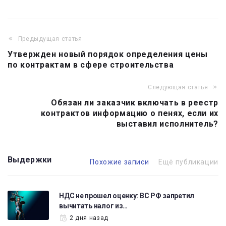
Предыдущая статья
Навигация
Утвержден новый порядок определения цены
по
по контрактам в сфере строительства
записям
Следующая статья
Обязан ли заказчик включать в реестр
контрактов информацию о пенях, если их
выставил исполнитель?
Выдержки
Похожие записи
Ещё публикации
НДС не прошел оценку: ВС РФ запретил
вычитать налог из…
2 дня назад