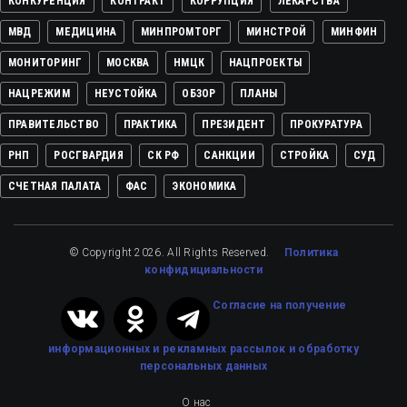
КОНКУРЕНЦИЯ
КОНТРАКТ
КОРРУПЦИЯ
ЛЕКАРСТВА
МВД
МЕДИЦИНА
МИНПРОМТОРГ
МИНСТРОЙ
МИНФИН
МОНИТОРИНГ
МОСКВА
НМЦК
НАЦПРОЕКТЫ
НАЦРЕЖИМ
НЕУСТОЙКА
ОБЗОР
ПЛАНЫ
ПРАВИТЕЛЬСТВО
ПРАКТИКА
ПРЕЗИДЕНТ
ПРОКУРАТУРА
РНП
РОСГВАРДИЯ
СК РФ
САНКЦИИ
СТРОЙКА
СУД
СЧЕТНАЯ ПАЛАТА
ФАС
ЭКОНОМИКА
© Copyright 2026. All Rights Reserved.
Политика
конфидициальности
Cогласие на получение
информационных и рекламных рассылок
и обработку
персональных данных
О нас