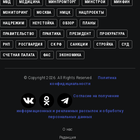
МВД
МЕДИЦИНА
МИНПРОМТОРГ
МИНСТРОЙ
МИНФИН
МОНИТОРИНГ
МОСКВА
НМЦК
НАЦПРОЕКТЫ
НАЦРЕЖИМ
НЕУСТОЙКА
ОБЗОР
ПЛАНЫ
ПРАВИТЕЛЬСТВО
ПРАКТИКА
ПРЕЗИДЕНТ
ПРОКУРАТУРА
РНП
РОСГВАРДИЯ
СК РФ
САНКЦИИ
СТРОЙКА
СУД
СЧЕТНАЯ ПАЛАТА
ФАС
ЭКОНОМИКА
© Copyright 2026. All Rights Reserved.
Политика
конфидициальности
Cогласие на получение
информационных и рекламных рассылок
и обработку
персональных данных
О нас
Редакция