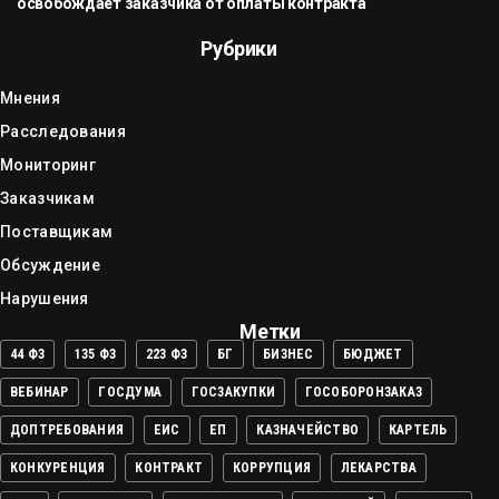
освобождает заказчика от оплаты контракта
Рубрики
Мнения
Расследования
Мониторинг
Заказчикам
Поставщикам
Обсуждение
Нарушения
Метки
44 ФЗ
135 ФЗ
223 ФЗ
БГ
БИЗНЕС
БЮДЖЕТ
ВЕБИНАР
ГОСДУМА
ГОСЗАКУПКИ
ГОСОБОРОНЗАКАЗ
ДОПТРЕБОВАНИЯ
ЕИС
ЕП
КАЗНАЧЕЙСТВО
КАРТЕЛЬ
КОНКУРЕНЦИЯ
КОНТРАКТ
КОРРУПЦИЯ
ЛЕКАРСТВА