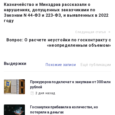
Казначейство и Минздрав рассказали о
по
нарушениях, допущенных заказчиками по
записям
Законам N 44-ФЗ и 223-ФЗ, и выявленных в 2022
году
Следующая статья
Вопрос: О расчете неустойки по госконтракту с
«неопределенным объемом»
Выдержки
Похожие записи
Ещё публикации
Прокуроров подключат к закупкам от 300 млн
рублей
2 дня назад
Госзакупки прибавили в количестве, но
потеряли в деньгах