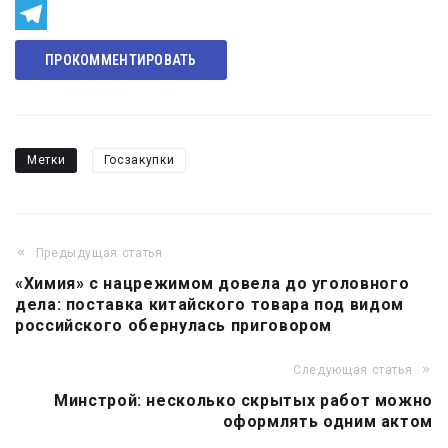
Odnoklassniki
Telegram
ПРОКОММЕНТИРОВАТЬ
Метки
Госзакупки
Предыдущая статья
Навигация
«Химия» с нацрежимом довела до уголовного
по
дела: поставка китайского товара под видом
записям
российского обернулась приговором
Следующая статья
Минстрой: несколько скрытых работ можно
оформлять одним актом