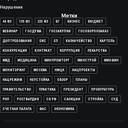
Нарушения
Метки
44 ФЗ
135 ФЗ
223 ФЗ
БГ
БИЗНЕС
БЮДЖЕТ
ВЕБИНАР
ГОСДУМА
ГОСЗАКУПКИ
ГОСОБОРОНЗАКАЗ
ДОПТРЕБОВАНИЯ
ЕИС
ЕП
КАЗНАЧЕЙСТВО
КАРТЕЛЬ
КОНКУРЕНЦИЯ
КОНТРАКТ
КОРРУПЦИЯ
ЛЕКАРСТВА
МВД
МЕДИЦИНА
МИНПРОМТОРГ
МИНСТРОЙ
МИНФИН
МОНИТОРИНГ
МОСКВА
НМЦК
НАЦПРОЕКТЫ
НАЦРЕЖИМ
НЕУСТОЙКА
ОБЗОР
ПЛАНЫ
ПРАВИТЕЛЬСТВО
ПРАКТИКА
ПРЕЗИДЕНТ
ПРОКУРАТУРА
РНП
РОСГВАРДИЯ
СК РФ
САНКЦИИ
СТРОЙКА
СУД
СЧЕТНАЯ ПАЛАТА
ФАС
ЭКОНОМИКА