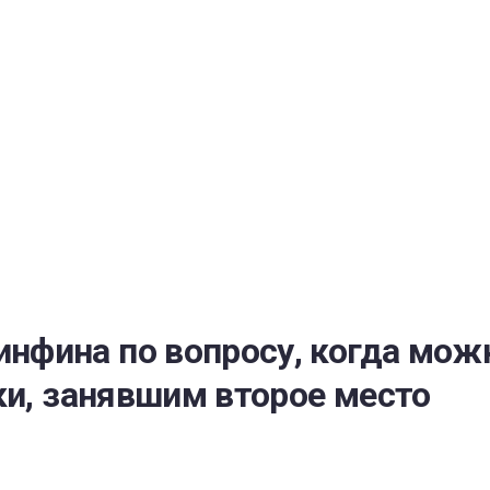
РАТОЙ ДОВЕРИЯ
И” N 273-ФЗ
СИСТЕМЕ В СФЕРЕ ЗАКУПОК ТОВАРОВ, РАБОТ, УСЛУГ ДЛЯ 
УЖД” ОТ 05.04.2013 N 44-ФЗ
нфина по вопросу, когда мож
ки, занявшим второе место