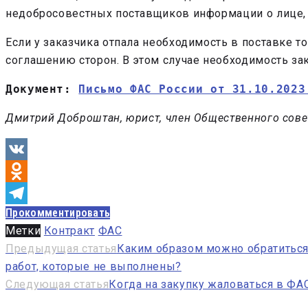
недобросовестных поставщиков информации о лице, с
Если у заказчика отпала необходимость в поставке то
соглашению сторон. В этом случае необходимость за
Документ: 
Письмо ФАС России от 31.10.2023
Дмитрий Доброштан, юрист, член Общественного сове
VK
Odnoklassniki
Прокомментировать
Telegram
Метки
Контракт
ФАС
Навигация
Предыдущая статья
Каким образом можно обратиться 
работ, которые не выполнены?
по
Следующая статья
Когда на закупку жаловаться в ФА
записям