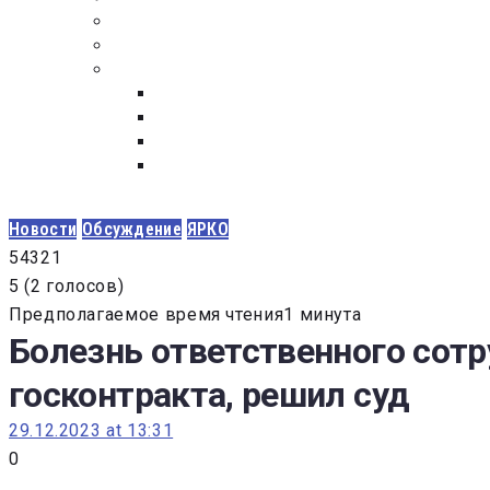
ПОСТАВЩИКАМ
ОБСУЖДЕНИЕ
ДОКУМЕНТЫ
РЕЕСТР ЛИЦ УВОЛЕННЫХ В СВЯЗИ С УТ
ЗАКОН “О ПРОТИВОДЕЙСТВИИ КОРРУПЦИ
ЗАКОН О ЗАКУПКАХ N 223-ФЗ
ФЕДЕРАЛЬНЫЙ ЗАКОН “О КОНТРАКТНОЙ 
ГОСУДАРСТВЕННЫХ И МУНИЦИПАЛЬНЫХ Н
Новости
Обсуждение
ЯРКО
5
4
3
2
1
5
(
2 голосов
)
Предполагаемое время чтения1 минута
Болезнь ответственного сотр
госконтракта, решил суд
29.12.2023 at 13:31
0