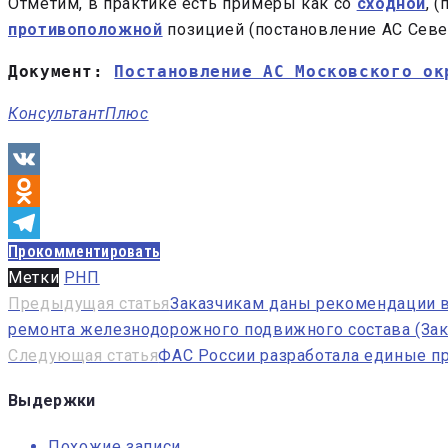
Отметим, в практике есть примеры как со
сходной
, 
противоположной
позицией (постановление АС Север
Документ: 
Постановление АС Московского ок
КонсультантПлюс
VK
Odnoklassniki
Прокомментировать
Telegram
Метки
РНП
Навигация
Предыдущая статья
Заказчикам даны рекомендации в 
ремонта железнодорожного подвижного состава (За
по
Следующая статья
ФАС России разработала единые пр
записям
Выдержки
Похожие записи