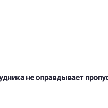
РАТОЙ ДОВЕРИЯ
И” N 273-ФЗ
СИСТЕМЕ В СФЕРЕ ЗАКУПОК ТОВАРОВ, РАБОТ, УСЛУГ ДЛЯ 
УЖД” ОТ 05.04.2013 N 44-ФЗ
удника не оправдывает пропу