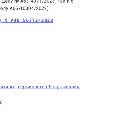
о делу № А63-4371/2023) так и с
елу А66-10304/2022).
у N А40-56773/2023
изинга, сервисного обслуживания,
к