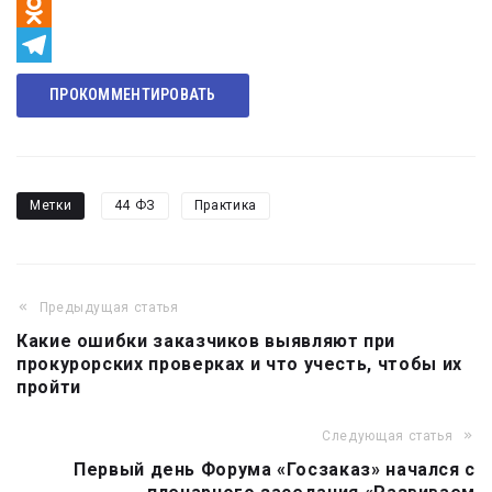
VK
Odnoklassniki
Telegram
ПРОКОММЕНТИРОВАТЬ
Метки
44 ФЗ
Практика
Предыдущая статья
Навигация
Какие ошибки заказчиков выявляют при
по
прокурорских проверках и что учесть, чтобы их
записям
пройти
Следующая статья
Первый день Форума «Госзаказ» начался с