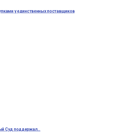
купками у единственных поставщиков
ный Суд поддержал…