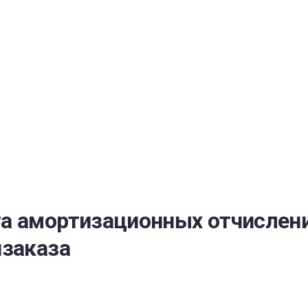
РАТОЙ ДОВЕРИЯ
И” N 273-ФЗ
СИСТЕМЕ В СФЕРЕ ЗАКУПОК ТОВАРОВ, РАБОТ, УСЛУГ ДЛЯ 
УЖД” ОТ 05.04.2013 N 44-ФЗ
а амортизационных отчислени
нзаказа