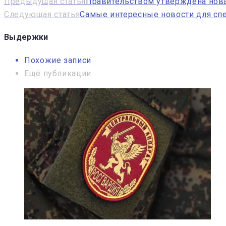
Навигация
Предыдущая статья
Правительством утверждена нова
Следующая статья
Самые интересные новости для спе
по
записям
Выдержки
Похожие записи
Ещё публикации