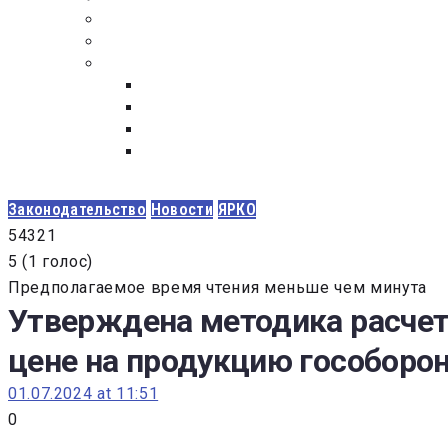
ПОСТАВЩИКАМ
ОБСУЖДЕНИЕ
ДОКУМЕНТЫ
РЕЕСТР ЛИЦ УВОЛЕННЫХ В СВЯЗИ С УТ
ЗАКОН “О ПРОТИВОДЕЙСТВИИ КОРРУПЦИ
ЗАКОН О ЗАКУПКАХ N 223-ФЗ
ФЕДЕРАЛЬНЫЙ ЗАКОН “О КОНТРАКТНОЙ 
ГОСУДАРСТВЕННЫХ И МУНИЦИПАЛЬНЫХ Н
Законодательство
Новости
ЯРКО
5
4
3
2
1
5
(
1 голос
)
Предполагаемое время чтения меньше чем минута
Утверждена методика расчет
цене на продукцию гособоро
01.07.2024 at 11:51
0