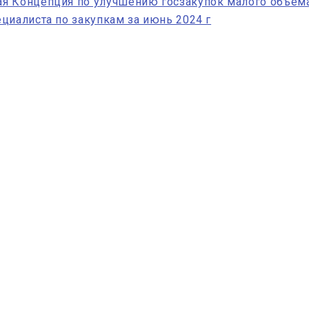
я Концепция по улучшению госзакупок малого объема
циалиста по закупкам за июнь 2024 г