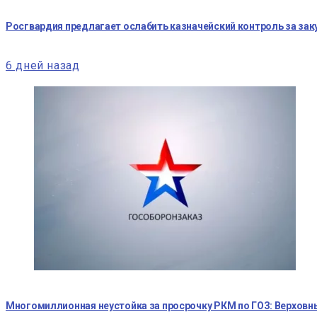
Росгвардия предлагает ослабить казначейский контроль за за
6 дней назад
Многомиллионная неустойка за просрочку РКМ по ГОЗ: Верхов