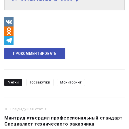
VK
Odnoklassniki
Telegram
ПРОКОММЕНТИРОВАТЬ
Метки
Госзакупки
Мониторинг
Предыдущая статья
Навигация
Минтруд утвердил профессиональный стандарт
по
Специалист технического заказчика
записям