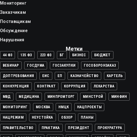
Мониторинг
Заказчикам
Поставщикам
Обсуждение
Нарушения
Метки
44 ФЗ
135 ФЗ
223 ФЗ
БГ
БИЗНЕС
БЮДЖЕТ
ВЕБИНАР
ГОСДУМА
ГОСЗАКУПКИ
ГОСОБОРОНЗАКАЗ
ДОПТРЕБОВАНИЯ
ЕИС
ЕП
КАЗНАЧЕЙСТВО
КАРТЕЛЬ
КОНКУРЕНЦИЯ
КОНТРАКТ
КОРРУПЦИЯ
ЛЕКАРСТВА
МВД
МЕДИЦИНА
МИНПРОМТОРГ
МИНСТРОЙ
МИНФИН
МОНИТОРИНГ
МОСКВА
НМЦК
НАЦПРОЕКТЫ
НАЦРЕЖИМ
НЕУСТОЙКА
ОБЗОР
ПЛАНЫ
ПРАВИТЕЛЬСТВО
ПРАКТИКА
ПРЕЗИДЕНТ
ПРОКУРАТУРА