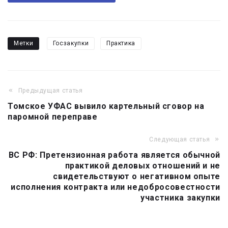
Метки
Госзакупки
Практика
Предыдущая статья
Навигация
Томское УФАС вывило картельный сговор на
по
паромной переправе
записям
Следующая статья
ВС РФ: Претензионная работа является обычной
практикой деловых отношений и не
свидетельствуют о негативном опыте
исполнения контракта или недобросовестности
участника закупки