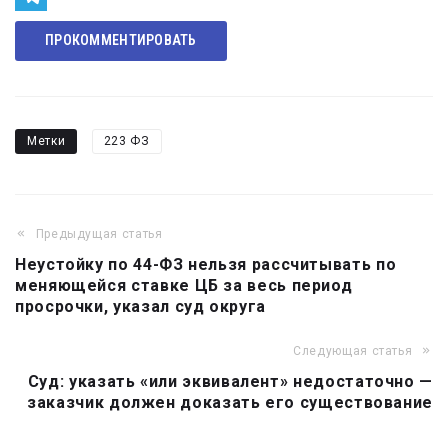
Telegram
ПРОКОММЕНТИРОВАТЬ
Метки
223 ФЗ
Предыдущая статья
Навигация
Неустойку по 44-ФЗ нельзя рассчитывать по
по
меняющейся ставке ЦБ за весь период
записям
просрочки, указал суд округа
Следующая статья
Суд: указать «или эквивалент» недостаточно —
заказчик должен доказать его существование