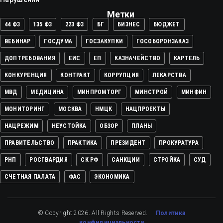
Метки
44 ФЗ
135 ФЗ
223 ФЗ
БГ
БИЗНЕС
БЮДЖЕТ
ВЕБИНАР
ГОСДУМА
ГОСЗАКУПКИ
ГОСОБОРОНЗАКАЗ
ДОПТРЕБОВАНИЯ
ЕИС
ЕП
КАЗНАЧЕЙСТВО
КАРТЕЛЬ
КОНКУРЕНЦИЯ
КОНТРАКТ
КОРРУПЦИЯ
ЛЕКАРСТВА
МВД
МЕДИЦИНА
МИНПРОМТОРГ
МИНСТРОЙ
МИНФИН
МОНИТОРИНГ
МОСКВА
НМЦК
НАЦПРОЕКТЫ
НАЦРЕЖИМ
НЕУСТОЙКА
ОБЗОР
ПЛАНЫ
ПРАВИТЕЛЬСТВО
ПРАКТИКА
ПРЕЗИДЕНТ
ПРОКУРАТУРА
РНП
РОСГВАРДИЯ
СК РФ
САНКЦИИ
СТРОЙКА
СУД
СЧЕТНАЯ ПАЛАТА
ФАС
ЭКОНОМИКА
© Copyright 2026. All Rights Reserved.
Политика
конфидициальности