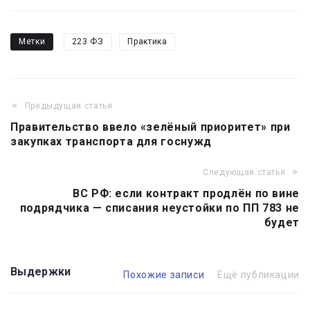
Метки
223 ФЗ
Практика
Предыдущая статья
Навигация
Правительство ввело «зелёный приоритет» при
по
закупках транспорта для госнужд
записям
Следующая статья
ВС РФ: если контракт продлён по вине
подрядчика — списания неустойки по ПП 783 не
будет
Выдержки
Похожие записи
Ещё публикации