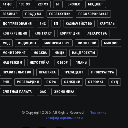
44 ФЗ
135 ФЗ
223 ФЗ
БГ
БИЗНЕС
БЮДЖЕТ
ВЕБИНАР
ГОСДУМА
ГОСЗАКУПКИ
ГОСОБОРОНЗАКАЗ
ДОПТРЕБОВАНИЯ
ЕИС
ЕП
КАЗНАЧЕЙСТВО
КАРТЕЛЬ
КОНКУРЕНЦИЯ
КОНТРАКТ
КОРРУПЦИЯ
ЛЕКАРСТВА
МВД
МЕДИЦИНА
МИНПРОМТОРГ
МИНСТРОЙ
МИНФИН
МОНИТОРИНГ
МОСКВА
НМЦК
НАЦПРОЕКТЫ
НАЦРЕЖИМ
НЕУСТОЙКА
ОБЗОР
ПЛАНЫ
ПРАВИТЕЛЬСТВО
ПРАКТИКА
ПРЕЗИДЕНТ
ПРОКУРАТУРА
РНП
РОСГВАРДИЯ
СК РФ
САНКЦИИ
СТРОЙКА
СУД
СЧЕТНАЯ ПАЛАТА
ФАС
ЭКОНОМИКА
© Copyright 2026. All Rights Reserved.
Политика
конфидициальности