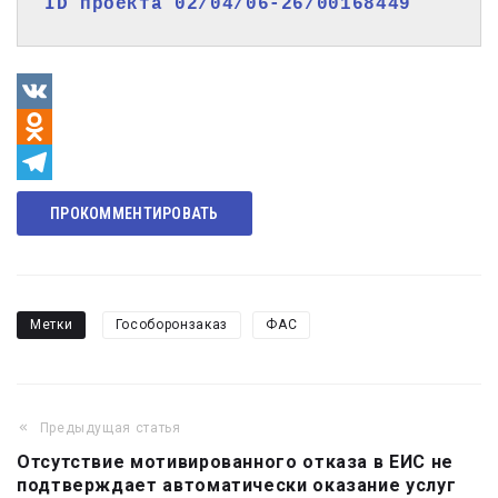
ID проекта 
02/04/06-26/00168449
VK
Odnoklassniki
Telegram
ПРОКОММЕНТИРОВАТЬ
Метки
Гособоронзаказ
ФАС
Предыдущая статья
Навигация
Отсутствие мотивированного отказа в ЕИС не
по
подтверждает автоматически оказание услуг