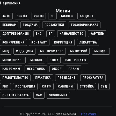
Нарушения
Метки
44 ФЗ
135 ФЗ
223 ФЗ
БГ
БИЗНЕС
БЮДЖЕТ
ВЕБИНАР
ГОСДУМА
ГОСЗАКУПКИ
ГОСОБОРОНЗАКАЗ
ДОПТРЕБОВАНИЯ
ЕИС
ЕП
КАЗНАЧЕЙСТВО
КАРТЕЛЬ
КОНКУРЕНЦИЯ
КОНТРАКТ
КОРРУПЦИЯ
ЛЕКАРСТВА
МВД
МЕДИЦИНА
МИНПРОМТОРГ
МИНСТРОЙ
МИНФИН
МОНИТОРИНГ
МОСКВА
НМЦК
НАЦПРОЕКТЫ
НАЦРЕЖИМ
НЕУСТОЙКА
ОБЗОР
ПЛАНЫ
ПРАВИТЕЛЬСТВО
ПРАКТИКА
ПРЕЗИДЕНТ
ПРОКУРАТУРА
РНП
РОСГВАРДИЯ
СК РФ
САНКЦИИ
СТРОЙКА
СУД
СЧЕТНАЯ ПАЛАТА
ФАС
ЭКОНОМИКА
© Copyright 2026. All Rights Reserved.
Политика