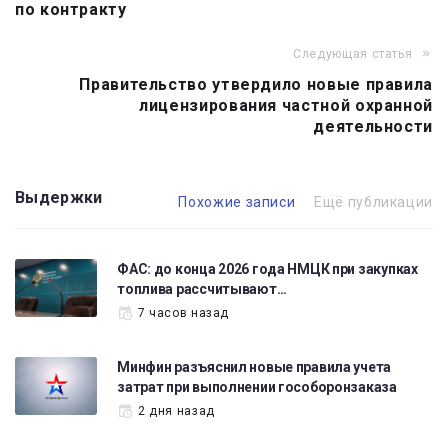
записям
по контракту
Следующая статья
Правительство утвердило новые правила
лицензирования частной охранной
деятельности
Выдержки
Похожие записи
Ещё публикации
ФАС: до конца 2026 года НМЦК при закупках
топлива рассчитывают…
7 часов назад
Минфин разъяснил новые правила учета
затрат при выполнении гособоронзаказа
2 дня назад