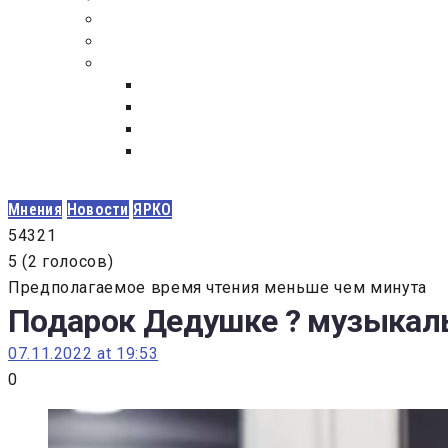
ПОСТАВЩИКАМ
ОБСУЖДЕНИЕ
ДОКУМЕНТЫ
РЕЕСТР ЛИЦ УВОЛЕННЫХ В СВЯЗИ С УТ
ЗАКОН “О ПРОТИВОДЕЙСТВИИ КОРРУПЦИ
ЗАКОН О ЗАКУПКАХ N 223-ФЗ
ФЕДЕРАЛЬНЫЙ ЗАКОН “О КОНТРАКТНОЙ 
ГОСУДАРСТВЕННЫХ И МУНИЦИПАЛЬНЫХ Н
Мнения
Новости
ЯРКО
5
4
3
2
1
5
(
2 голосов
)
Предполагаемое время чтения меньше чем минута
Подарок Дедушке ? музыкаль
07.11.2022 at 19:53
0