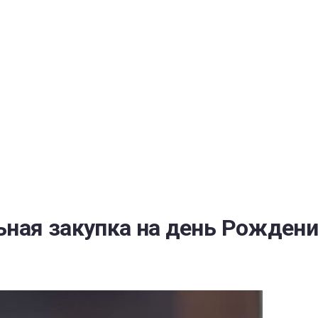
РАТОЙ ДОВЕРИЯ
И” N 273-ФЗ
СИСТЕМЕ В СФЕРЕ ЗАКУПОК ТОВАРОВ, РАБОТ, УСЛУГ ДЛЯ 
УЖД” ОТ 05.04.2013 N 44-ФЗ
ная закупка на день Рожден