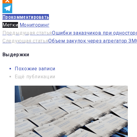
Odnoklassniki
Прокомментировать
Telegram
Метки
Мониторинг
Навигация
Предыдущая статья
Ошибки заказчиков при односторо
Следующая статья
Объем закупок через агрегатор ЗМ
по
записям
Выдержки
Похожие записи
Ещё публикации