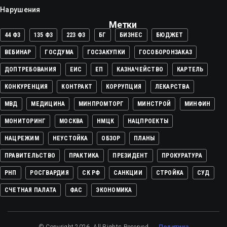
Нарушения
Метки
44 ФЗ
135 ФЗ
223 ФЗ
БГ
БИЗНЕС
БЮДЖЕТ
ВЕБИНАР
ГОСДУМА
ГОСЗАКУПКИ
ГОСОБОРОНЗАКАЗ
ДОПТРЕБОВАНИЯ
ЕИС
ЕП
КАЗНАЧЕЙСТВО
КАРТЕЛЬ
КОНКУРЕНЦИЯ
КОНТРАКТ
КОРРУПЦИЯ
ЛЕКАРСТВА
МВД
МЕДИЦИНА
МИНПРОМТОРГ
МИНСТРОЙ
МИНФИН
МОНИТОРИНГ
МОСКВА
НМЦК
НАЦПРОЕКТЫ
НАЦРЕЖИМ
НЕУСТОЙКА
ОБЗОР
ПЛАНЫ
ПРАВИТЕЛЬСТВО
ПРАКТИКА
ПРЕЗИДЕНТ
ПРОКУРАТУРА
РНП
РОСГВАРДИЯ
СК РФ
САНКЦИИ
СТРОЙКА
СУД
СЧЕТНАЯ ПАЛАТА
ФАС
ЭКОНОМИКА
© Copyright 2026. All Rights Reserved.
Политика