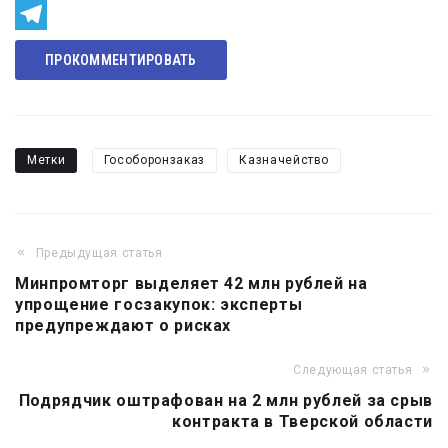
Odnoklassniki
Telegram
ПРОКОММЕНТИРОВАТЬ
Метки
Гособоронзаказ
Казначейство
Предыдущая статья
Навигация
Минпромторг выделяет 42 млн рублей на
по
упрощение госзакупок: эксперты
записям
предупреждают о рисках
Следующая статья
Подрядчик оштрафован на 2 млн рублей за срыв
контракта в Тверской области