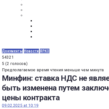
ПОСТАВЩИКАМ
ОБСУЖДЕНИЕ
ДОКУМЕНТЫ
РЕЕСТР ЛИЦ УВОЛЕННЫХ В СВЯЗИ С УТ
ЗАКОН “О ПРОТИВОДЕЙСТВИИ КОРРУПЦИ
ЗАКОН О ЗАКУПКАХ N 223-ФЗ
ФЕДЕРАЛЬНЫЙ ЗАКОН “О КОНТРАКТНОЙ 
ГОСУДАРСТВЕННЫХ И МУНИЦИПАЛЬНЫХ Н
Документы
Новости
ЯРКО
5
4
3
2
1
5
(
2 голосов
)
Предполагаемое время чтения меньше чем минута
Минфин: ставка НДС не явля
быть изменена путем заключ
цены контракта
09.02.2025 at 10:19