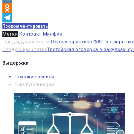
VK
Odnoklassniki
Прокомментировать
Telegram
Метки
Контракт
Минфин
Навигация
Предыдущая статья
Первая практика ФАС в сфере на
Следующая статья
Третейская оговорка в закупках: 
по
записям
Выдержки
Похожие записи
Ещё публикации