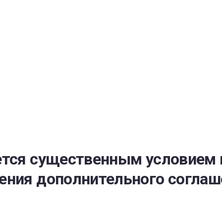
РАТОЙ ДОВЕРИЯ
И” N 273-ФЗ
СИСТЕМЕ В СФЕРЕ ЗАКУПОК ТОВАРОВ, РАБОТ, УСЛУГ ДЛЯ 
УЖД” ОТ 05.04.2013 N 44-ФЗ
ется существенным условием 
ения дополнительного соглаш