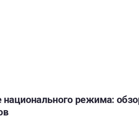
РАТОЙ ДОВЕРИЯ
И” N 273-ФЗ
СИСТЕМЕ В СФЕРЕ ЗАКУПОК ТОВАРОВ, РАБОТ, УСЛУГ ДЛЯ 
УЖД” ОТ 05.04.2013 N 44-ФЗ
е национального режима: обз
ов