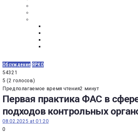
ПОСТАВЩИКАМ
ОБСУЖДЕНИЕ
ДОКУМЕНТЫ
РЕЕСТР ЛИЦ УВОЛЕННЫХ В СВЯЗИ С УТ
ЗАКОН “О ПРОТИВОДЕЙСТВИИ КОРРУПЦИ
ЗАКОН О ЗАКУПКАХ N 223-ФЗ
ФЕДЕРАЛЬНЫЙ ЗАКОН “О КОНТРАКТНОЙ 
ГОСУДАРСТВЕННЫХ И МУНИЦИПАЛЬНЫХ Н
Обсуждение
ЯРКО
5
4
3
2
1
5
(
2 голосов
)
Предполагаемое время чтения2 минут
Первая практика ФАС в сфер
подходов контрольных орган
08.02.2025 at 01:20
0