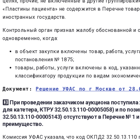
целях, прочие, не включенные в другие группировки
«Пластины пациента» не содержится в Перечне товар
иностранных государств.
Контрольный орган признал жалобу обоснованной и о
одновременно, когда:
в объект закупки включены товар, работа, услу
постановления № 1875;
товары, работы, услуги включены в код, указан
классификатору продукции по видам экономическ
Документ: 
Решение УФАС по г Москве от 28.
3️⃣ При проведении заказчиком аукциона поступила
для катетера, КТРУ 32.50.13.110-00005058) и по п
32.50.13.110-00005143) отсутствуют в Перечне № 1 
преимущество.
Комиссия УФАС указала, что код ОКПД2 32.50.13.110 