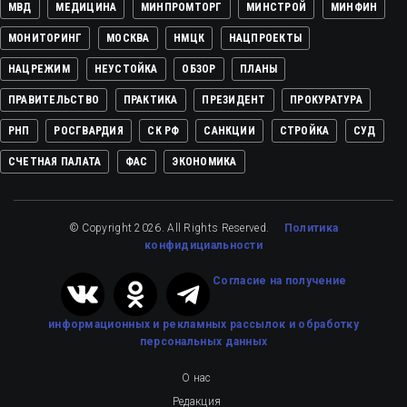
МВД
МЕДИЦИНА
МИНПРОМТОРГ
МИНСТРОЙ
МИНФИН
МОНИТОРИНГ
МОСКВА
НМЦК
НАЦПРОЕКТЫ
НАЦРЕЖИМ
НЕУСТОЙКА
ОБЗОР
ПЛАНЫ
ПРАВИТЕЛЬСТВО
ПРАКТИКА
ПРЕЗИДЕНТ
ПРОКУРАТУРА
РНП
РОСГВАРДИЯ
СК РФ
САНКЦИИ
СТРОЙКА
СУД
СЧЕТНАЯ ПАЛАТА
ФАС
ЭКОНОМИКА
© Copyright 2026. All Rights Reserved.
Политика
конфидициальности
Cогласие на получение
информационных и рекламных рассылок
и обработку
персональных данных
О нас
Редакция