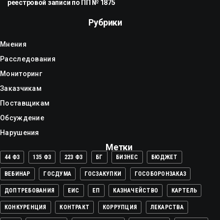
реестровой записи по ПП № 1875
Рубрики
Мнения
Расследования
Мониторинг
Заказчикам
Поставщикам
Обсуждение
Нарушения
Метки
44 ФЗ
135 ФЗ
223 ФЗ
БГ
БИЗНЕС
БЮДЖЕТ
ВЕБИНАР
ГОСДУМА
ГОСЗАКУПКИ
ГОСОБОРОНЗАКАЗ
ДОПТРЕБОВАНИЯ
ЕИС
ЕП
КАЗНАЧЕЙСТВО
КАРТЕЛЬ
КОНКУРЕНЦИЯ
КОНТРАКТ
КОРРУПЦИЯ
ЛЕКАРСТВА