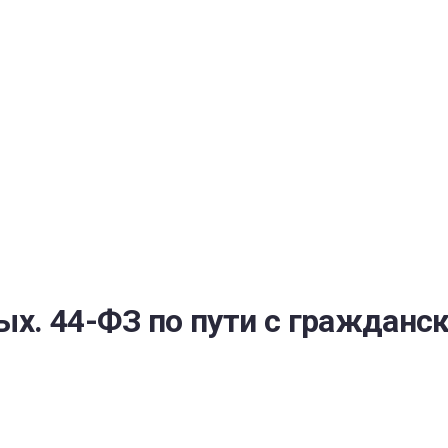
РАТОЙ ДОВЕРИЯ
И” N 273-ФЗ
СИСТЕМЕ В СФЕРЕ ЗАКУПОК ТОВАРОВ, РАБОТ, УСЛУГ ДЛЯ 
УЖД” ОТ 05.04.2013 N 44-ФЗ
ых. 44-ФЗ по пути с гражданс