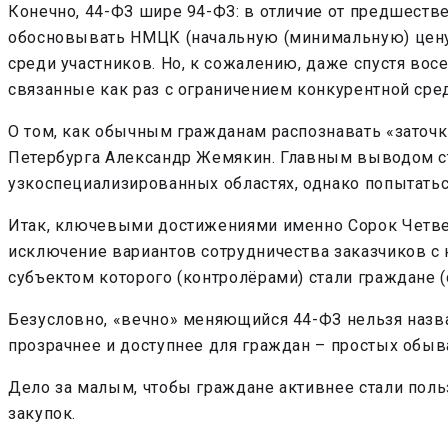
Конечно, 44-ФЗ шире 94-ФЗ: в отличие от предшеств
обосновывать НМЦК (начальную (минимальную) цену к
среди участников. Но, к сожалению, даже спустя вос
связанные как раз с ограничением конкурентной сре
О том, как обычным гражданам распознавать «заточк
Петербурга Александр Жемякин. Главным выводом ста
узкоспециализированных областях, однако попытать
Итак, ключевыми достижениями именно Сорок Четвер
исключение вариантов сотрудничества заказчиков с
субъектом которого (контролёрами) стали граждане (с
Безусловно, «вечно» меняющийся 44-ФЗ нельзя назва
прозрачнее и доступнее для граждан – простых обыв
Дело за малым, чтобы граждане активнее стали пол
закупок.