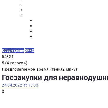
ПОСТАВЩИКАМ
ОБСУЖДЕНИЕ
ДОКУМЕНТЫ
РЕЕСТР ЛИЦ УВОЛЕННЫХ В СВЯЗИ С УТ
ЗАКОН “О ПРОТИВОДЕЙСТВИИ КОРРУПЦИ
ЗАКОН О ЗАКУПКАХ N 223-ФЗ
ФЕДЕРАЛЬНЫЙ ЗАКОН “О КОНТРАКТНОЙ 
ГОСУДАРСТВЕННЫХ И МУНИЦИПАЛЬНЫХ Н
Обсуждение
ЯРКО
5
4
3
2
1
5
(
4 голосов
)
Предполагаемое время чтения2 минут
Госзакупки для неравнодушн
24.04.2022 at 15:00
0