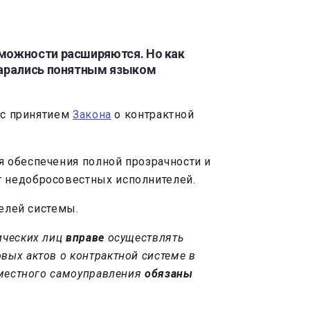
зможности расширяются. Но как
старались понятным языком
 с принятием
Закона
о контрактной
я обеспечения полной прозрачности и
т недобросовестных исполнителей.
елей системы.
ических лиц
вправе
осуществлять
ых актов о контрактной системе в
 местного самоуправления
обязаны