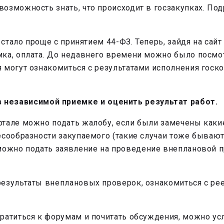
озможность знать, что происходит в госзакупках. По
, стало проще с принятием 44-ФЗ. Теперь, зайдя на са
ка, оплата. До недавнего времени можно было посмот
 могут ознакомиться с результатами исполнения госк
 независимой приемке и оценить результат работ.
ртале можно подать жалобу, если были замечены каки
есообразности закупаемого (такие случаи тоже бываю
 можно подать заявление на проведение внеплановой 
результаты внеплановых проверок, ознакомиться с р
ратиться к форумам и почитать обсуждения, можно ус