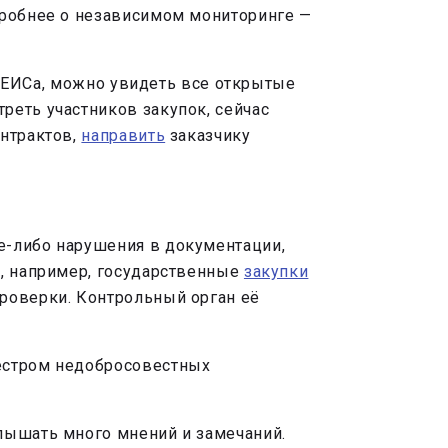
дробнее о независимом мониторинге —
йт ЕИСа, можно увидеть все открытые
реть участников закупок, сейчас
онтрактов,
направить
заказчику
е-либо нарушения в документации,
т, например, государственные
закупки
проверки. Контрольный орган её
еестром недобросовестных
лышать много мнений и замечаний.