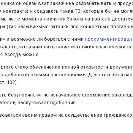
енника он обязывает заказчика разрабатывать и преду
онтракта) и создавать такие ТЗ, которые бы не могл
емь лет с момента принятия Закона на портале достато
ды (так называемые заточки под конкретных поставщи
и» и возможно ли бороться с ними
прокомментировал
ло то, что вычислить такие «заточки» практически н
ся всегда можно
.
того стало обеспечение полной открытости документ
 недобросовестными поставщиками. Для этого был рас
т. 102).
ть безупречным, но изначальное стремление законод
ателей, заслуживает одобрения.
ьзоваться своим правом на осуществление гражданско