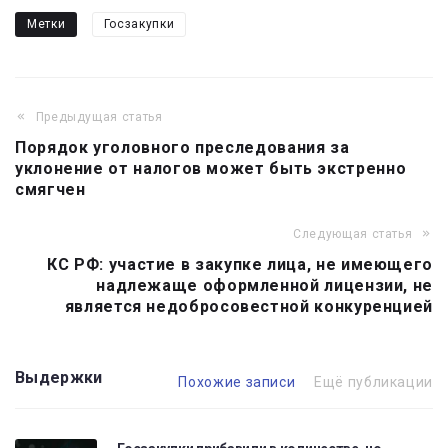
Метки
Госзакупки
Предыдущая статья
Навигация
Порядок уголовного преследования за
по
уклонение от налогов может быть экстренно
записям
смягчен
Следующая статья
КС РФ: участие в закупке лица, не имеющего
надлежаще оформленной лицензии, не
является недобросовестной конкуренцией
Выдержки
Похожие записи
Ещё публикации