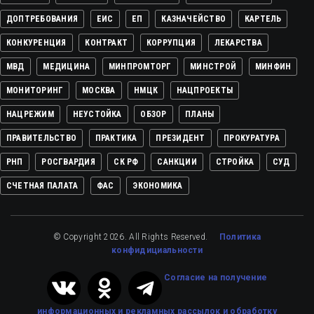
ДОПТРЕБОВАНИЯ
ЕИС
ЕП
КАЗНАЧЕЙСТВО
КАРТЕЛЬ
КОНКУРЕНЦИЯ
КОНТРАКТ
КОРРУПЦИЯ
ЛЕКАРСТВА
МВД
МЕДИЦИНА
МИНПРОМТОРГ
МИНСТРОЙ
МИНФИН
МОНИТОРИНГ
МОСКВА
НМЦК
НАЦПРОЕКТЫ
НАЦРЕЖИМ
НЕУСТОЙКА
ОБЗОР
ПЛАНЫ
ПРАВИТЕЛЬСТВО
ПРАКТИКА
ПРЕЗИДЕНТ
ПРОКУРАТУРА
РНП
РОСГВАРДИЯ
СК РФ
САНКЦИИ
СТРОЙКА
СУД
СЧЕТНАЯ ПАЛАТА
ФАС
ЭКОНОМИКА
© Copyright 2026. All Rights Reserved.
Политика
конфидициальности
Cогласие на получение
информационных и рекламных рассылок
и обработку