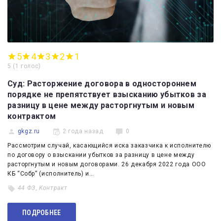
5
4
3
2
1
5
(
1 голос
)
Суд: Расторжение договора в одностороннем
порядке не препятствует взысканию убытков за
разницу в цене между расторгнутым и новым
контрактом
gkgz.ru
2 года назад
0
Рассмотрим случай, касающийся иска заказчика к исполнителю
по договору о взыскании убытков за разницу в цене между
расторгнутым и новым договорами. 26 декабря 2022 года ООО
КБ “Собр” (исполнитель) и…
44 ФЗ
,
Контракт
ПОДРОБНЕЕ