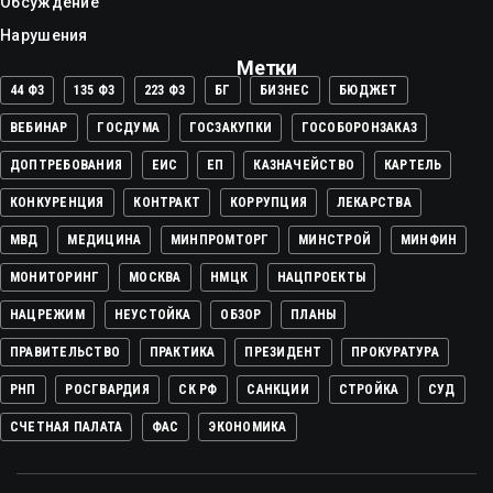
Обсуждение
Нарушения
Метки
44 ФЗ
135 ФЗ
223 ФЗ
БГ
БИЗНЕС
БЮДЖЕТ
ВЕБИНАР
ГОСДУМА
ГОСЗАКУПКИ
ГОСОБОРОНЗАКАЗ
ДОПТРЕБОВАНИЯ
ЕИС
ЕП
КАЗНАЧЕЙСТВО
КАРТЕЛЬ
КОНКУРЕНЦИЯ
КОНТРАКТ
КОРРУПЦИЯ
ЛЕКАРСТВА
МВД
МЕДИЦИНА
МИНПРОМТОРГ
МИНСТРОЙ
МИНФИН
МОНИТОРИНГ
МОСКВА
НМЦК
НАЦПРОЕКТЫ
НАЦРЕЖИМ
НЕУСТОЙКА
ОБЗОР
ПЛАНЫ
ПРАВИТЕЛЬСТВО
ПРАКТИКА
ПРЕЗИДЕНТ
ПРОКУРАТУРА
РНП
РОСГВАРДИЯ
СК РФ
САНКЦИИ
СТРОЙКА
СУД
СЧЕТНАЯ ПАЛАТА
ФАС
ЭКОНОМИКА