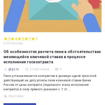
5
4
3
2
1
5
(
3 голосов
)
Об особенностях расчета пени в обстоятельствах
меняющейся ключевой ставки в процессе
исполнения госконтракта
gkgz.ru
2 года назад
0
Пеня устанавливается контрактом в размере одной трехсотой
действующей на дату уплаты пени ключевой ставки Банка
России от цены контракта (отдельного этапа исполнения
контракта) в силу прямого указания ч. 7 ст.…
Неустойка