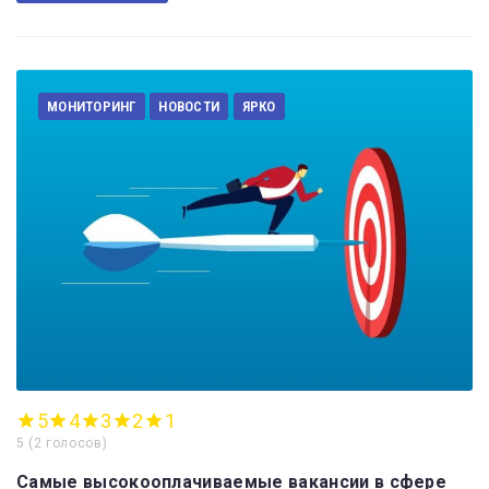
МОНИТОРИНГ
НОВОСТИ
ЯРКО
5
4
3
2
1
5
(
2 голосов
)
Самые высокооплачиваемые вакансии в сфере