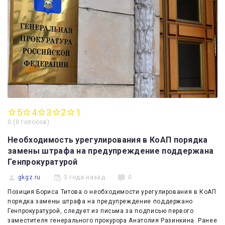
5
4
3
2
1
0
(
0 голосов
)
Необходимость урегулирования в КоАП порядка
замены штрафа на предупреждение поддержана
Генпрокуратурой
gkgz.ru
3 года назад
0
Позиция Бориса Титова о необходимости урегулирования в КоАП
порядка замены штрафа на предупреждение поддержано
Генпрокуратурой, следует из письма за подписью первого
заместителя генерального прокурора Анатолия Разинкина. Ранее