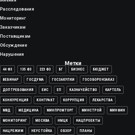
Мнения
Расследования
Мониторинг
Заказчикам
Поставщикам
Обсуждение
Нарушения
Метки
44 ФЗ
135 ФЗ
223 ФЗ
БГ
БИЗНЕС
БЮДЖЕТ
ВЕБИНАР
ГОСДУМА
ГОСЗАКУПКИ
ГОСОБОРОНЗАКАЗ
ДОПТРЕБОВАНИЯ
ЕИС
ЕП
КАЗНАЧЕЙСТВО
КАРТЕЛЬ
КОНКУРЕНЦИЯ
КОНТРАКТ
КОРРУПЦИЯ
ЛЕКАРСТВА
МВД
МЕДИЦИНА
МИНПРОМТОРГ
МИНСТРОЙ
МИНФИН
МОНИТОРИНГ
МОСКВА
НМЦК
НАЦПРОЕКТЫ
НАЦРЕЖИМ
НЕУСТОЙКА
ОБЗОР
ПЛАНЫ