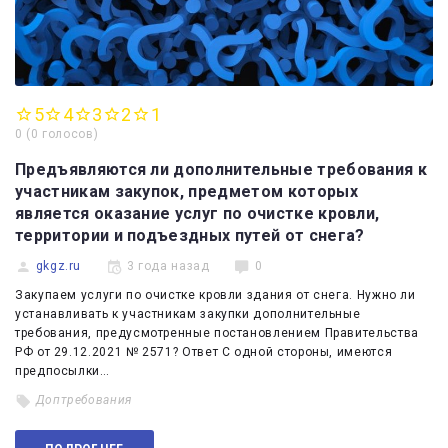
5
4
3
2
1
0
(
0 голосов
)
Предъявляются ли дополнительные требования к
участникам закупок, предметом которых
является оказание услуг по очистке кровли,
территории и подъездных путей от снега?
gkgz.ru
3 года назад
0
Закупаем услуги по очистке кровли здания от снега. Нужно ли
устанавливать к участникам закупки дополнительные
требования, предусмотренные постановлением Правительства
РФ от 29.12.2021 № 2571? Ответ С одной стороны, имеются
предпосылки…
Доптребования